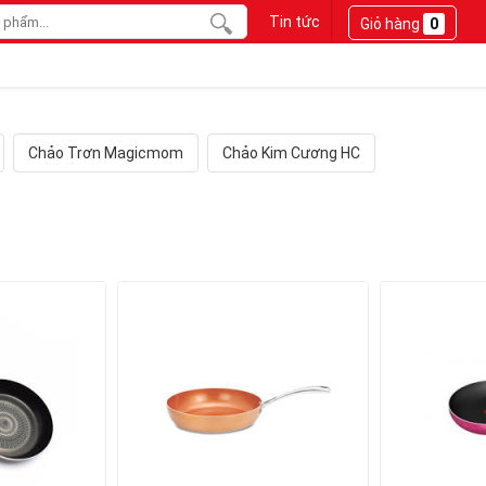
Tin tức
Giỏ hàng
0
Chảo Trơn Magicmom
Chảo Kim Cương HC