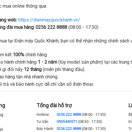
 mua online thông qua:
ang web:
https://dienmayquockhanh.vn/
ng đài mua hàng:
0256 222 8888
(08:00 - 17:30)
mua tại Điện máy Quốc Khánh, bạn có thể nhận những chính sách 
am kết
100%
chính hãng.
o hành chính hãng
1 - 2 năm
(tùy model sản phẩm) tại các trung 
 gì đổi nấy
12 tháng
(miễn phí tháng đầu).
ao hàng tận nhà nhanh chóng.
i trả và bảo hành cực dễ chỉ cần số điện thoại.
ng
Tổng đài hỗ trợ
L
ng
Hotline:
0256 222 8888
(08:00 - 17:30)
C
Tư Vấn
0905440571
(08:30 - 17:30)
E
Bảo Hành:
0256 222 8888
(08:00 - 17:30)
Tr
án