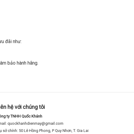
ưu đãi như:
tâm bảo hành hãng.
iên hệ với chúng tôi
ông ty TNHH Quốc Khánh
mail: quockhanhdienmay@gmail.com
ụ sở chính: 50 Lê Hồng Phong, P Quy Nhơn, T. Gia Lai