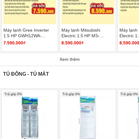
Máy lạnh Gree Inverter
Máy lạnh Mitsubishi
Máy lạnh 
1.5 HP GWH12WA-
Electric 1.5 HP MS-
Electric 
K3D9B7I
HP35VF
JS35VF
7.590.000₫
8.590.000₫
8.590.00
Xem thêm
TỦ ĐÔNG - TỦ MÁT
Trả góp 0%
Trả góp 0%
Trả góp 0%