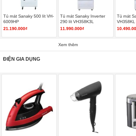
Tủ mát Sanaky 500 lít VH-
Tủ mát Sanaky Inverter
Tủ mát Sa
6009HP
290 lít VH358K3L
VH358KL
21.190.000₫
11.990.000₫
10.490.0
Xem thêm
ĐIỆN GIA DỤNG