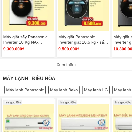
Máy giặt sấy Panasonic
Máy giặt Panasonic
Máy giặt 
Inverter 10 Kg NA-
Inverter giặt 10.5 kg - sấy
Inverter g
V10FC1WVT
tiện ích 2 kg NA-
kg NA-S
9.300.000₫
9.500.000₫
10.300.0
V105FR1BV
Xem thêm
MÁY LẠNH - ĐIỀU HÒA
Máy lạnh Panasonic
Máy lạnh Beko
Máy lạnh LG
Máy lạnh
Trả góp 0%
Trả góp 0%
Trả góp 0%