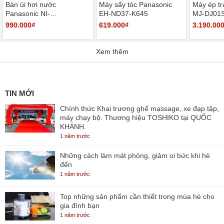
Bàn ủi hơi nước
Máy sấy tóc Panasonic
Máy ép tr
Panasonic NI-
EH-ND37-K645
MJ-DJ01
W410TSRRA
990.000₫
619.000₫
3.190.00
Xem thêm
TIN MỚI
Chính thức Khai trương ghế massage, xe đạp tập,
máy chạy bộ. Thương hiệu TOSHIKO tại QUỐC
KHÁNH.
1 năm trước
Những cách làm mát phòng, giảm oi bức khi hè
đến
1 năm trước
Top những sản phẩm cần thiết trong mùa hè cho
gia đình bạn
1 năm trước