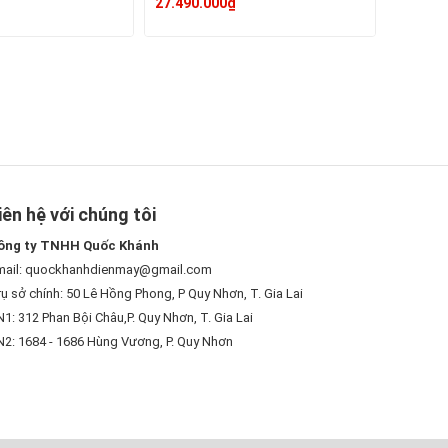
27.490.000₫
iên hệ với chúng tôi
ông ty TNHH Quốc Khánh
mail: quockhanhdienmay@gmail.com
ụ sở chính: 50 Lê Hồng Phong, P Quy Nhơn, T. Gia Lai
1: 312 Phan Bội Châu,P. Quy Nhơn, T. Gia Lai
N2: 1684 - 1686 Hùng Vương, P. Quy Nhơn