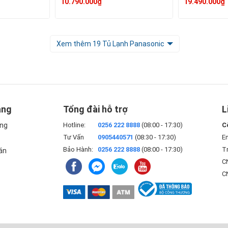
10.790.000₫
19.490.000₫
Xem thêm 19 Tủ Lạnh Panasonic
àng
Tổng đài hỗ trợ
L
àng
Hotline:
0256 222 8888
(08:00 - 17:30)
C
Tư Vấn
0905440571
(08:30 - 17:30)
E
Bảo Hành:
0256 222 8888
(08:00 - 17:30)
Tr
án
CN
C