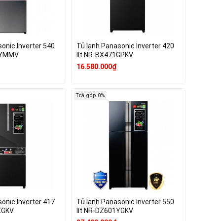
onic Inverter 540
Tủ lạnh Panasonic Inverter 420
0YMMV
lít NR-BX471GPKV
16.580.000₫
Trả góp 0%
onic Inverter 417
Tủ lạnh Panasonic Inverter 550
XGKV
lít NR-DZ601YGKV