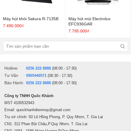
Máy hút khói Sakura R-7135B
Máy hút mùi Electrolux
EFC936GAR
7.490.000₫
7.795.000₫
Hotline:
0256 222 8888
(08:00 - 17:30)
Tư Vấn
0905440571
(08:30 - 17:30)
Bảo Hành:
0256 222 8888
(08:00 - 17:30)
Công ty TNHH Quốc Khánh
MST 4100532943
Email: quockhanhdienmay@gmail.com
Trụ sở chính: 50 Lê Hồng Phong, P. Quy Nhơn, T. Gia Lai
CN1: 312 Phan Bội Châu,P.Quy Nhơn, T. Gia Lai
CN2: 1684 - 1686 Hùng Vương,P.Quy Nhơn