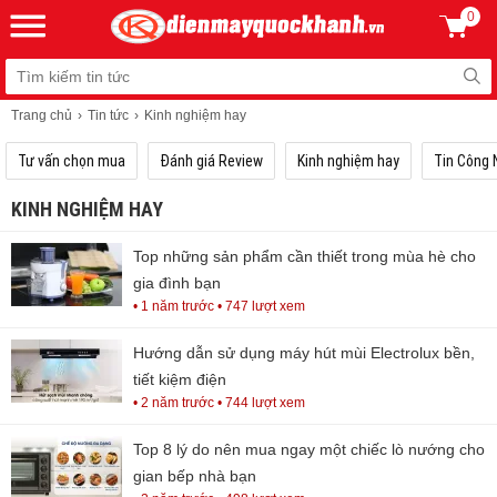
0
Trang chủ
Tin tức
Kinh nghiệm hay
Tư vấn chọn mua
Đánh giá Review
Kinh nghiệm hay
Tin Công 
KINH NGHIỆM HAY
Top những sản phẩm cần thiết trong mùa hè cho
gia đình bạn
• 1 năm trước
• 747 lượt xem
Hướng dẫn sử dụng máy hút mùi Electrolux bền,
tiết kiệm điện
• 2 năm trước
• 744 lượt xem
Top 8 lý do nên mua ngay một chiếc lò nướng cho
gian bếp nhà bạn