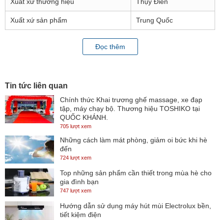
Xuất xứ thương hiệu
Thụy Điển
Xuất xứ sản phẩm
Trung Quốc
Lò nướng điện là một thiết bị nhà bếp vô cùng tiện dụng, chúng
Đọc thêm
giúp bạn nấu nướng dễ dàng hơn mà không phải mất nhiều thời
gian để chuẩn bị than lửa như nướng kiểu truyền thống. Ngoài ra,
lò nướng còn có đa chức năng như có thể nướng thực phẩm, làm
Tin tức liên quan
bánh hoặc có thể rã đông vô cùng tiện lợi. Và hôm nay, chúng tôi
Chính thức Khai trương ghế massage, xe đạp
tập, máy chạy bộ. Thương hiệu TOSHIKO tại
xin mang đến cho bạn chiếc lò nướng Electrolux EOT4805K với đa
QUỐC KHÁNH.
chức năng sẽ giúp chị em nội trợ chế biến được nhiều món ngon
705 lượt xem
cho gia đình mình thưởng thức hơn. Đặc biệt, lò nướng có thiết kế
Những cách làm mát phòng, giảm oi bức khi hè
đến
nhỏ gọn, nhưng không kém phần sang trọng sẽ làm nổi bật thêm
724 lượt xem
cho không gian bếp nhà bạn.
Top những sản phẩm cần thiết trong mùa hè cho
gia đình bạn
747 lượt xem
Hướng dẫn sử dụng máy hút mùi Electrolux bền,
tiết kiệm điện