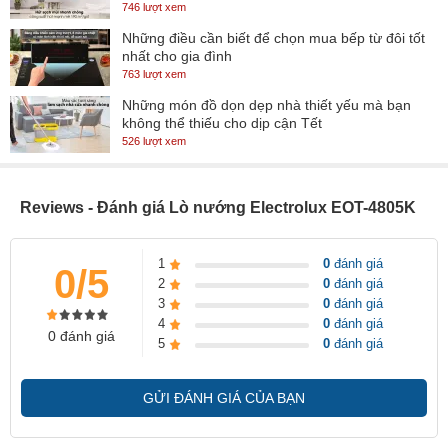
746 lượt xem
Những điều cần biết để chọn mua bếp từ đôi tốt
nhất cho gia đình
763 lượt xem
Những món đồ dọn dẹp nhà thiết yếu mà bạn
không thể thiếu cho dịp cận Tết
526 lượt xem
Với dung tích lớn đến 21 lít, lò nướng điện giúp bạn có thể chế biến
Reviews - Đánh giá Lò nướng Electrolux EOT-4805K
được số lượng thực phẩm lớn hơn trong 1 lần sử dụng thật đơn
giản. Với dung tích này, sản phẩm sẽ đáp ứng đủ cho gia đình có
1
0
đánh giá
0/5
từ 2 – 4 người.
2
0
đánh giá
3
0
đánh giá
4
0
đánh giá
0 đánh giá
5
0
đánh giá
GỬI ĐÁNH GIÁ CỦA BẠN