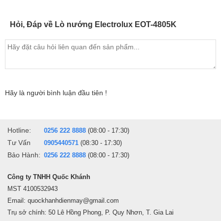
Hỏi, Đáp về Lò nướng Electrolux EOT-4805K
Lò nướng điện Electrolux EOT4805K có khoang lò và thanh nhiệt
được làm bằng thép không gỉ cao cấp khi kết hợp với công suất
Hãy là người bình luận đầu tiên !
làm nóng lên đến 1500W sẽ giúp nướng chín thức ăn một cách
nhanh chóng, ngoài ra chât liệu thép không gỉ sáng bóng giúp việc
vệ sinh lò được dễ dàng hơn sau khi sử dụng.
Hotline:
0256 222 8888
(08:00 - 17:30)
Tư Vấn
0905440571
(08:30 - 17:30)
Bảo Hành:
0256 222 8888
(08:00 - 17:30)
Công ty TNHH Quốc Khánh
MST 4100532943
Email: quockhanhdienmay@gmail.com
Trụ sở chính: 50 Lê Hồng Phong, P. Quy Nhơn, T. Gia Lai