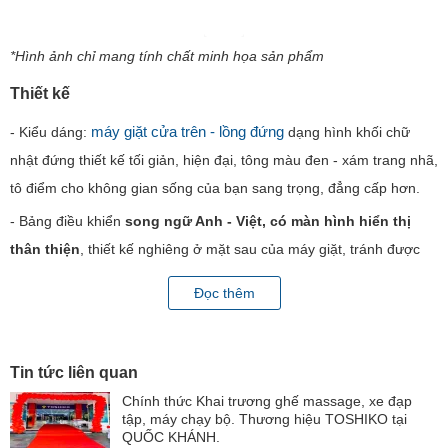
*Hình ảnh chỉ mang tính chất minh họa sản phẩm
Thiết kế
máy giặt cửa trên - lồng đứng
- Kiểu dáng:
dạng hình khối chữ
nhật đứng thiết kế tối giản, hiện đại, tông màu đen - xám trang nhã,
tô điểm cho không gian sống của bạn sang trọng, đẳng cấp hơn.
- Bảng điều khiển
song ngữ Anh - Việt, có màn hình hiển thị​
thân thiện
, thiết kế nghiêng ở mặt sau của máy giặt, tránh được
tình trạng nước tràn vào bề mặt màn hình điều khiển và cho người
Đọc thêm
dùng thao tác thoải mái, dễ dàng hơn.
-
Lồng giặt bằng thép không rỉ
hạn chế rỉ sét, thiết kế các lỗ
thoát nước nhỏ giảm khả năng làm tưa sờn mặt vải, bảo vệ quần
Tin tức liên quan
áo, đảm bảo hiệu quả giặt giũ tối ưu.
Chính thức Khai trương ghế massage, xe đạp
tập, máy chạy bộ. Thương hiệu TOSHIKO tại
-
Nắp máy chất liệu kính chịu lực
dày bền, chịu lực tốt, được làm
QUỐC KHÁNH.