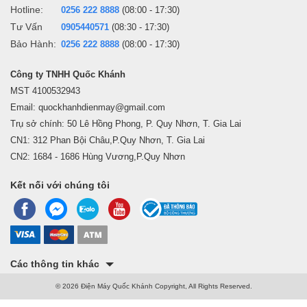
40% cho nhiều chế độ giặt được thiết lập trên máy.
Hotline:
0256 222 8888
(08:00 - 17:30)
Tư Vấn
0905440571
(08:30 - 17:30)
Bảo Hành:
0256 222 8888
(08:00 - 17:30)
*Hình ảnh chỉ mang tính chất minh họa sản phẩm
Công ty TNHH Quốc Khánh
-
Bộ lọc xơ vải Magic Filter
: giúp lọc sạch lông xơ, bụi bẩn, xơ
MST 4100532943
vải, hạn chế nguy cơ gây tắc đường ống thoát nước, giữ cho trang
Email: quockhanhdienmay@gmail.com
phục bạn tươm tất, sạch đẹp.
Trụ sở chính: 50 Lê Hồng Phong, P. Quy Nhơn, T. Gia Lai
CN1: 312 Phan Bội Châu,P.Quy Nhơn, T. Gia Lai
máy giặt
-
Công nghệ Intensive Wash
:
hỗ trợ công nghệ này có
CN2: 1684 - 1686 Hùng Vương,P.Quy Nhơn
khả năng làm tan bột giặt nhanh chóng để nước thẩm thấu vào vải
sâu, giải quyết những vết bẩn cứng đầu dễ dàng.
Kết nối với chúng tôi
Động cơ - Công nghệ tiết kiệm điện
- Samsung WA95CG4545BDSV tích hợp
động cơ truyền động
trực tiếp
, công nghệ
Digital Inverter
giảm thiểu ma sát khi hoạt
Các thông tin khác
động, đảm bảo thiết bị vận hành êm ái, tiết kiệm điện năng đồng
© 2026 Điện Máy Quốc Khánh Copyright, All Rights Reserved.
thời sử dụng bền bỉ trong suốt quá trình sử dụng.