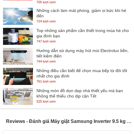
trong suốt cho bạn dễ quan sát bên trong máy ngay cả khi không
705 lượt xem
máy giặt Samsung
mở nắp
Những cách làm mát phòng, giảm oi bức khi hè
ra.
đến
724 lượt xem
Top những sản phẩm cần thiết trong mùa hè cho
*Hình ảnh chỉ mang tính chất minh họa sản phẩm
gia đình bạn
747 lượt xem
Khối lượng giặt và chương trình
Hướng dẫn sử dụng máy hút mùi Electrolux bền,
tiết kiệm điện
- Khối lượng giặt đạt
9.5
kg
, phù hợp sử dụng cho gia đình có từ 5
744 lượt xem
- 7 người hoặc gia đình ít thành viên hơn nhưng có trẻ nhỏ, nhu
Những điều cần biết để chọn mua bếp từ đôi tốt
cầu giặt cao hơn thông thường.
nhất cho gia đình
761 lượt xem
- Thiết lập
10 chương trình hoạt động
như giặt siêu sạch, giặt
Những món đồ dọn dẹp nhà thiết yếu mà bạn
nhanh, giặt thường, giặt ga giường, tiết kiệm nước, đồ trẻ em, đồ
không thể thiếu cho dịp cận Tết
xem chi tiết tại bảng thông số kỹ
Jeans, vệ sinh lồng giặt,... (
525 lượt xem
thuật
). Có chương trình giặt nhanh giúp bạn dễ dàng giặt sạch
những trang phục mình cần gấp trong thời gian ngắn mà không
Reviews - Đánh giá Máy giặt Samsung Inverter 9.5 kg WA95CG4545BDSV
cần chờ đợi quá lâu.