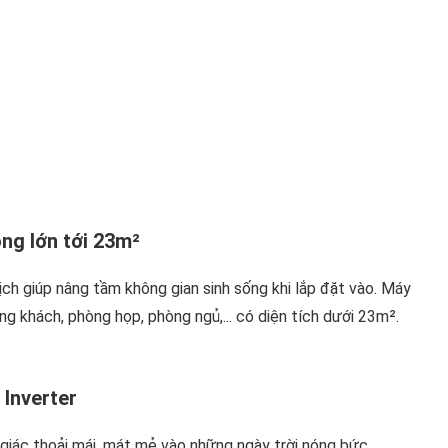
ng lớn tới 23m²
ịch giúp nâng tầm không gian sinh sống khi lắp đặt vào. Máy
ng khách, phòng họp, phòng ngủ,... có diện tích dưới 23m².
 Inverter
giác thoải mái, mát mẻ vào những ngày trời nóng bức