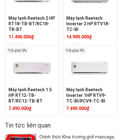
Máy lạnh Reetech 2 HP
Máy lạnh Reetech
RT18-TB-BT/RC18-
Inverter 2 HP RTV18-
TB-BT
TC-BI
11.490.000₫
14.990.000₫
Trả góp 0%
Trả góp 0%
Máy lạnh Reetech 1.5
Máy lạnh Reetech
HP RT12-TB-
Inverter 1HP RTV9-
BT/RC12-TB-BT
TC-BI/RCV9-TC-BI
7.490.000₫
7.490.000₫
Tin tức liên quan
Chính thức Khai trương ghế massage,