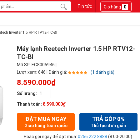
Tin tức
Giỏ hàng
0
tech Inverter 1.5 HP RTV12-TC-BI
Máy lạnh Reetech Inverter 1.5 HP RTV12-
TC-BI
Mã SP: ECS005946 |
Lượt xem: 646 | Đánh giá:
(1 đánh giá)
8.590.000₫
Số lượng:
Thanh toán:
8.590.000₫
ĐẶT MUA NGAY
TRẢ GÓP 0%
Giao hàng toàn quốc
Thủ tục đơn giản
Hoặc gọi ngay để đặt mua:
0256 222 8888
(8:00-20:00)