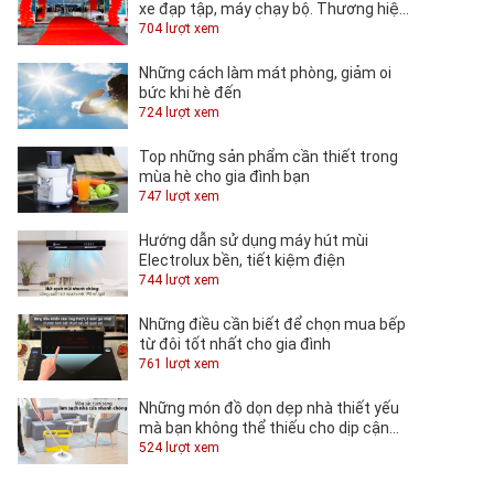
xe đạp tập, máy chạy bộ. Thương hiệu
TOSHIKO tại QUỐC KHÁNH.
704 lượt xem
Những cách làm mát phòng, giảm oi
bức khi hè đến
724 lượt xem
Top những sản phẩm cần thiết trong
mùa hè cho gia đình bạn
747 lượt xem
Hướng dẫn sử dụng máy hút mùi
Electrolux bền, tiết kiệm điện
744 lượt xem
Những điều cần biết để chọn mua bếp
từ đôi tốt nhất cho gia đình
761 lượt xem
Những món đồ dọn dẹp nhà thiết yếu
mà bạn không thể thiếu cho dịp cận
Tết
524 lượt xem