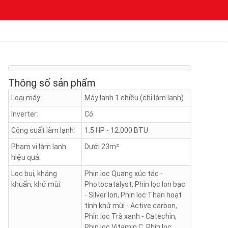
Thông số sản phẩm
Loại máy:
Máy lạnh 1 chiều (chỉ làm lạnh)
Inverter:
Có
Công suất làm lạnh:
1.5 HP - 12.000 BTU
Phạm vi làm lạnh
Dưới 23m²
hiệu quả:
Lọc bụi, kháng
Phin lọc Quang xúc tác -
khuẩn, khử mùi:
Photocatalyst, Phin lọc Ion bạc
- Silver Ion, Phin lọc Than hoạt
tính khử mùi - Active carbon,
Phin lọc Trà xanh - Catechin,
Phin lọc Vitamin C, Phin lọc