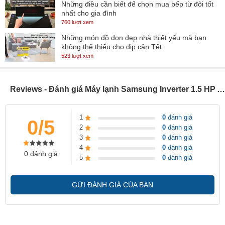
Những điều cần biết để chọn mua bếp từ đôi tốt
nhất cho gia đình
760 lượt xem
Những món đồ dọn dẹp nhà thiết yếu mà bạn
* Hình ảnh chỉ mang tính chất minh họa
không thể thiếu cho dịp cận Tết
523 lượt xem
Công nghệ làm lạnh
1.5 HP
- Công suất
thích hợp làm mát trong phạm vi từ
15 - 20m²
Reviews - Đánh giá Máy lạnh Samsung Inverter 1.5 HP AR13DYHZAWKNSV
(từ 40 đến 60 m³)
.
Công nghệ Fast Cooling
-
với thiết kế quạt gió cỡ lớn kết hợp cùng
1
0
đánh giá
0/5
cửa thổi khí cho không khí được phát tán rộng, xa và đều khắp
2
0
đánh giá
3
0
đánh giá
không gian phòng, đạt hiệu suất làm lạnh nhanh lên tới 43% so với
4
0
đánh giá
0 đánh giá
tốc độ thông thường.
5
0
đánh giá
GỬI ĐÁNH GIÁ CỦA BẠN