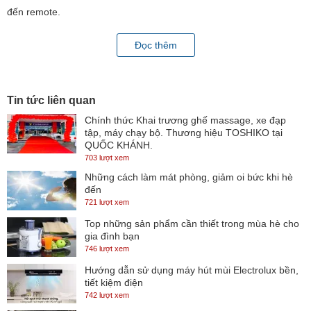
đến remote.
Dàn nóng
Đọc thêm
- Ngoại hình dàn nóng được làm gọn gàng, chất liệu bền chắc,
được thiết kế giúp quá trình lắp đặt thuận tiện và đảm bảo độ bền
khi bố trí ở ngoài trời.
Tin tức liên quan
máy lạnh Samsung
- Chiếc
này trang bị
ống dẫn gas bằng
Chính thức Khai trương ghế massage, xe đạp
tập, máy chạy bộ. Thương hiệu TOSHIKO tại
đồng
bơm gas hiệu quả giúp duy trì khả năng làm lạnh tối ưu.
Lá
QUỐC KHÁNH.
tản nhiệt làm bằng nhôm
phủ lớp BlueFin
cho độ bền cao, hạn
703 lượt xem
Những cách làm mát phòng, giảm oi bức khi hè
chế ăn mòn theo thời gian.
đến
721 lượt xem
Top những sản phẩm cần thiết trong mùa hè cho
gia đình bạn
746 lượt xem
Hướng dẫn sử dụng máy hút mùi Electrolux bền,
tiết kiệm điện
742 lượt xem