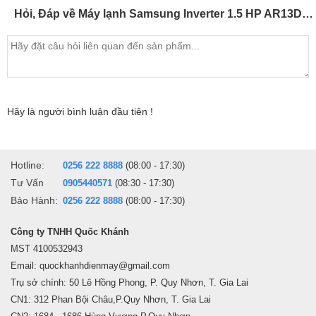
Hỏi, Đáp về Máy lạnh Samsung Inverter 1.5 HP AR13DYHZAWKNSV
* Hình ảnh chỉ mang tính chất minh họa
Hãy là người bình luận đầu tiên !
Cơ chế thổi gió
Thiết lập cánh đảo gió 4 chiều
tuỳ chỉnh điều khiển lên xuống
Hotline:
0256 222 8888
(08:00 - 17:30)
trái phải một cách tự động
giúp khí lạnh tỏa đều mọi ngõ ngách
Tư Vấn
0905440571
(08:30 - 17:30)
trong căn phòng, tạo môi trường sống thoải mái hơn cho gia đình.
Bảo Hành:
0256 222 8888
(08:00 - 17:30)
Công ty TNHH Quốc Khánh
MST 4100532943
Email: quockhanhdienmay@gmail.com
Trụ sở chính: 50 Lê Hồng Phong, P. Quy Nhơn, T. Gia Lai
CN1: 312 Phan Bội Châu,P.Quy Nhơn, T. Gia Lai