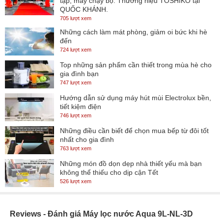
tập, máy chạy bộ. Thương hiệu TOSHIKO tại
QUỐC KHÁNH.
705 lượt xem
Những cách làm mát phòng, giảm oi bức khi hè
đến
724 lượt xem
Top những sản phẩm cần thiết trong mùa hè cho
gia đình bạn
747 lượt xem
Hướng dẫn sử dụng máy hút mùi Electrolux bền,
tiết kiệm điện
746 lượt xem
Những điều cần biết để chọn mua bếp từ đôi tốt
nhất cho gia đình
763 lượt xem
Những món đồ dọn dẹp nhà thiết yếu mà bạn
không thể thiếu cho dịp cận Tết
526 lượt xem
Reviews - Đánh giá Máy lọc nước Aqua 9L-NL-3D