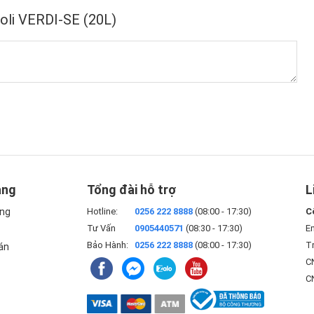
roli VERDI-SE (20L)
àng
Tổng đài hỗ trợ
L
àng
Hotline:
0256 222 8888
(08:00 - 17:30)
C
Tư Vấn
0905440571
(08:30 - 17:30)
E
Bảo Hành:
0256 222 8888
(08:00 - 17:30)
Tr
án
CN
C