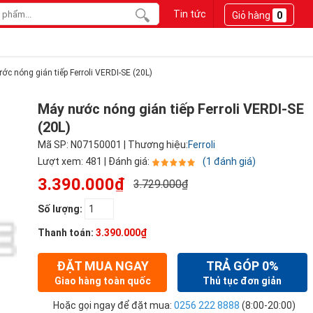
Tin tức
Giỏ hàng
0
ớc nóng gián tiếp Ferroli VERDI-SE (20L)
Máy nước nóng gián tiếp Ferroli VERDI-SE
(20L)
Mã SP: N07150001 | Thương hiệu:
Ferroli
Lượt xem: 481 | Đánh giá:
(1 đánh giá)
3.390.000₫
3.729.000₫
Số lượng:
Thanh toán:
3.390.000₫
ĐẶT MUA NGAY
TRẢ GÓP 0%
Giao hàng toàn quốc
Thủ tục đơn giản
Hoặc gọi ngay để đặt mua:
0256 222 8888
(8:00-20:00)