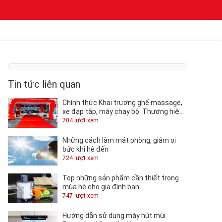
Tin tức liên quan
Chính thức Khai trương ghế massage,
xe đạp tập, máy chạy bộ. Thương hiệu
TOSHIKO tại QUỐC KHÁNH.
704 lượt xem
Những cách làm mát phòng, giảm oi
bức khi hè đến
724 lượt xem
Top những sản phẩm cần thiết trong
mùa hè cho gia đình bạn
747 lượt xem
Hướng dẫn sử dụng máy hút mùi