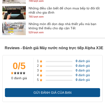
749 lượt xem
C
ó 3 kiểu vòi sen với lực phun mạnh mẽ tạo sự mạnh mẽ trong khi
Những điều cần biết để chọn mua bếp từ đôi tốt
nhất cho gia đình
sử dụng, bộ van thiết kế 3 trong 1 khóa-lọc sạch-mở với thanh
765 lượt xem
trượt làm bằng inox sáng bóng, sản phẩm không hỗ trợ bơm tăng
Những món đồ dọn dẹp nhà thiết yếu mà bạn
áp. Đặc biệt, máy sẽ tự động ngắt điện khi phát hiện sự chênh lệch
không thể thiếu cho dịp cận Tết
529 lượt xem
giữa dây nóng và dây nguội bảo đảm đến sự an toàn cho người sử
dụng.
Reviews - Đánh giá Máy nước nóng trực tiếp Alpha X3E
1
0
đánh giá
0/5
2
0
đánh giá
3
0
đánh giá
4
0
đánh giá
0 đánh giá
5
0
đánh giá
GỬI ĐÁNH GIÁ CỦA BẠN