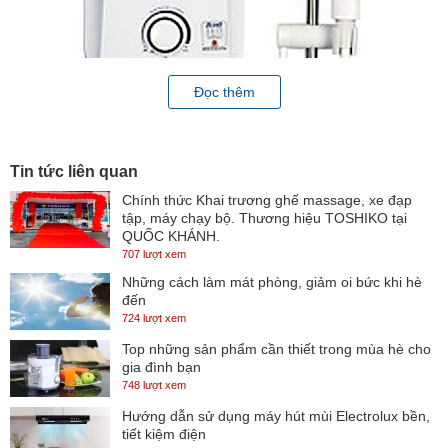
Đọc thêm
Tin tức liên quan
Chính thức Khai trương ghế massage, xe đạp
Là một sản phẩm mang tính cách mạng của Alpha. Kích thước nhỏ
tập, máy chạy bộ. Thương hiệu TOSHIKO tại
QUỐC KHÁNH.
hơn nhưng không làm ảnh hưởng tới khả năng đun nóng nước. Nó
707 lượt xem
phù hợp cho phòng tắm với không gian hạn chế.
Những cách làm mát phòng, giảm oi bức khi hè
đến
Sử dụng công nghệ làm nóng trực tiếp nhanh chóng không cần
724 lượt xem
phải chờ đợi, mang đến cho bạn những giây phút thư giãn sau một
Top những sản phẩm cần thiết trong mùa hè cho
ngày làm việc mệt mỏi và căng thẳng. Bộ giới hạn nhiệt độ tối đa
gia đình bạn
748 lượt xem
55 độ C chống quá nhiệt và có công tắc tiết lưu tự động ngăn ngừa
Hướng dẫn sử dụng máy hút mùi Electrolux bền,
sự quá nhiệt do tắc ngẽn đường ống hay nước không đủ để
tiết kiệm điện
chuyền vào.