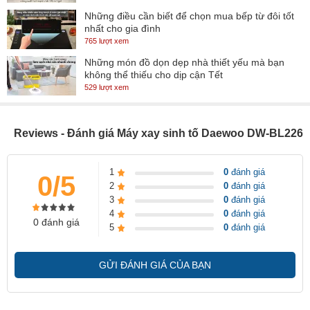
Những điều cần biết để chọn mua bếp từ đôi tốt
nhất cho gia đình
765 lượt xem
Những món đồ dọn dẹp nhà thiết yếu mà bạn
không thể thiếu cho dịp cận Tết
529 lượt xem
Reviews - Đánh giá Máy xay sinh tố Daewoo DW-BL226
1
0
đánh giá
0/5
2
0
đánh giá
3
0
đánh giá
4
0
đánh giá
0 đánh giá
5
0
đánh giá
GỬI ĐÁNH GIÁ CỦA BẠN