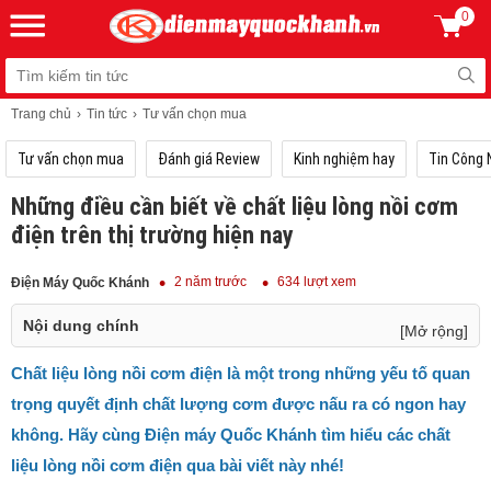
0
Trang chủ
Tin tức
Tư vấn chọn mua
Tư vấn chọn mua
Đánh giá Review
Kinh nghiệm hay
Tin Công 
Những điều cần biết về chất liệu lòng nồi cơm
điện trên thị trường hiện nay
2 năm trước
634 lượt xem
Điện Máy Quốc Khánh
Nội dung chính
[Mở rộng]
Chất liệu lòng nồi cơm điện là một trong những yếu tố quan
Chất liệu lòng
nồi cơm điện
là một trong những yếu tố quan
trọng quyết định chất lượng cơm được nấu ra có ngon hay
trọng quyết định chất lượng cơm được nấu ra có ngon hay
không. Hãy cùng Điện máy Quốc Khánh tìm hiểu các chất
không. Hãy cùng Điện máy Quốc Khánh tìm hiểu các chất
liệu lòng nồi cơm điện qua bài viết này nhé!
liệu lòng nồi cơm điện qua bài viết này nhé!