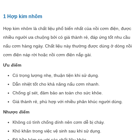
1 Hợp kim nhôm
3 Gang tráng men chống dính
1 Hợp kim nhôm
4 Nhôm dập tráng men chống dính
Hợp kim nhôm là chất liệu phổ biến nhất của nồi cơm điện, được
5 Nhôm dập tráng men chống dính kim cương
nhiều người ưa chuộng bởi có giá thành rẻ, đáp ứng tốt nhu cầu
6 Hợp kim nhiều lớp phủ chống dính kim cương Kamado
nấu cơm hàng ngày. Chất liệu này thường được dùng ở dòng nồi
7 Hợp kim nhiều lớp phủ chống dính Carbon Flo
cơm điện náp rời hoặc nồi cơm điện nắp gài.
8 Hợp kim nhiều lớp phủ chống dính Whitford
Ưu điểm
9 Hợp kim nhiều lớp phủ chống dính đá Maifan
Có trọng lượng nhẹ, thuận tiện khi sử dụng.
10 Hợp kim nhiều lớp phủ chống dính than hoạt tính
Dẫn nhiệt tốt cho khả năng nấu cơm nhanh.
Binchotan
Chống gỉ sét, đảm bảo an toàn cho sức khỏe.
11 Titan phủ chống dính
Giá thành rẻ, phù hợp với nhiều phân khúc người dùng.
12 Sắt phủ chống dính
Nhược điểm
13 Sứ
Không có tính chống dính nên cơm dễ bị cháy.
14 Inox (hỗn hợp thép không gỉ)
Khó khăn trong việc vệ sinh sau khi sử dụng.
Độ bền kém so với các chất liệu khác.