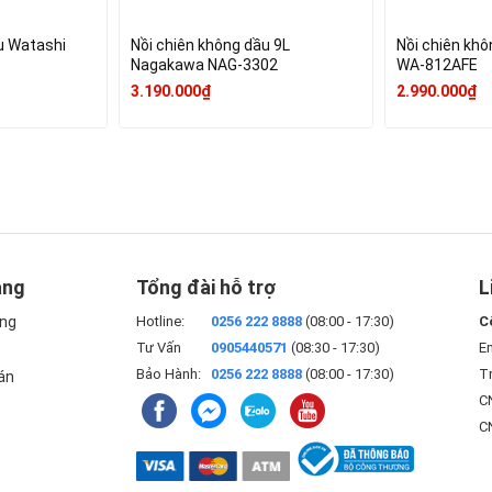
u Watashi
Nồi chiên không dầu 9L
Nồi chiên kh
Nagakawa NAG-3302
WA-812AFE
3.190.000₫
2.990.000₫
àng
Tổng đài hỗ trợ
L
àng
Hotline:
0256 222 8888
(08:00 - 17:30)
C
Tư Vấn
0905440571
(08:30 - 17:30)
E
Bảo Hành:
0256 222 8888
(08:00 - 17:30)
Tr
án
CN
C