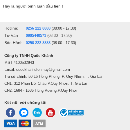
hình ảnh.
Hãy là người bình luận đầu tiên !
Đồng thời sử dụng các hạt tinh thể có kích thước siêu nhỏ có
đường kính khoảng 1 nm (nanomet) có khả năng tái tạo màu sắc
một cách chính xác.
Hotline:
0256 222 8888
(08:00 - 17:30)
Tư Vấn
0905440571
(08:30 - 17:30)
Công nghệ 4K Upscaler và Image Enhancing mang đến
Bảo Hành:
0256 222 8888
(08:00 - 17:30)
hình ảnh chân thực, sắc nét qua từng chi tiết
Công ty TNHH Quốc Khánh
MST 4100532943
Email: quockhanhdienmay@gmail.com
Smart
Tivi LG chính hãng
55NANO80SQA
4K
trang bị công nghệ
Trụ sở chính: 50 Lê Hồng Phong, P. Quy Nhơn, T. Gia Lai
4K Upscaler sẽ nâng cấp hình ảnh lên gần với chuẩn 4K nhất
CN1: 312 Phan Bội Châu,P.Quy Nhơn, T. Gia Lai
thông qua 6 bước như: phân tích, tăng cường, nâng cấp, tối ưu
CN2: 1684 - 1686 Hùng Vương,P.Quy Nhơn
hóa… các tín hiệu đầu vào giúp bạn có thể thưởng thức trọn vẹn
Kết nối với chúng tôi
những thước phim, nội dung hình ảnh với chất lượng tuyệt vời
nhất.
Ngoài ra thì chiếc tivi này còn được tích hợp thêm
công nghệ