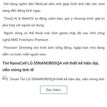
Với hàng nghìn đèn MiniLed siêu nhỏ giúp hình ảnh sắc nét, tươi
sáng đến đáng kinh ngạc
ThinQ AI & WebOS tự động cảnh báo, gợi ý chương trình giải trí
phù hợp với người sử dụng
Người dùng có thể thoải mái chơi game nhịp độ cao nhờ công
nghệ AMD FreeSync Premium
Precision Dimming cho hình ảnh sống động, ngập tràn như đang
diễn ra trước mắt người xem.
Tivi NanoCell LG 55NANO80SQA với thiết kế hiện đại,
viền mỏng tinh tế
Đọc thêm
Smart
Tivi NanoCell LG
55NANO80SQA 4K 55 inch mang kiểu
dáng thiết kế vô cùng nhỏ gọn, hiện đại với gam màu đen tinh tế
hợp gu với mọi không gian hiện đại ngày nay, viền mỏng cho bạn