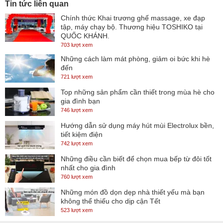
Tin tức liên quan
trải nghiệm không giới hạn khi xem.
Chính thức Khai trương ghế massage, xe đạp
tập, máy chạy bộ. Thương hiệu TOSHIKO tại
Chân đế của tivi có hình
chữ V
úp ngược không chỉ đẹp hình thức
QUỐC KHÁNH.
mà còn giúp bạn bố trí tivi trên mọi mặt phẳng.
703 lượt xem
Những cách làm mát phòng, giảm oi bức khi hè
Với kích thước
tivi LG 55 inch
thì bạn có thể lắp đặt ở các không
đến
gian phòng ngủ, phòng khách hay phòng họp tùy theo mục đích.
721 lượt xem
Top những sản phẩm cần thiết trong mùa hè cho
Cảnh quay đậm chất điện ảnh nhờ công nghệ Dolby
gia đình bạn
Vision IQ hiện đại
746 lượt xem
Hướng dẫn sử dụng máy hút mùi Electrolux bền,
tiết kiệm điện
Tivi
LG 55NANO80SQA 4K 55 inch giá rẻ chính hãng được trang bị
742 lượt xem
thêm
công nghệ Dolby Vision IQ
có nhiệm vụ tinh chỉnh hình ảnh
Những điều cần biết để chọn mua bếp từ đôi tốt
nhất cho gia đình
dựa vào cấp độ ánh sáng của môi trường xung quanh, giúp đảm
760 lượt xem
bảo hình ảnh sẽ được hiển thị giống như ý đồ ban đầu của các đạo
Những món đồ dọn dẹp nhà thiết yếu mà bạn
diện tài ba.
không thể thiếu cho dịp cận Tết
523 lượt xem
Sở hữu độ phân giải 4K với 8.3 triệu điểm ảnh giúp