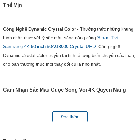
Thể Mịn
Công Nghệ Dynamic Crystal Color
- Thưởng thức những khung
Smart Tivi
hình chân thực với tỷ sắc màu sống động cùng
Samsung 4K 50 inch 50AU8000 Crystal UHD
. Công nghệ
Dynamic Crystal Color truyền tải tinh tế từng biến chuyển sắc màu,
cho bạn thưởng thức mọi thay đổi dù là nhỏ nhất.
Cảm Nhận Sắc Màu Cuộc Sống Với 4K Quyền Năng
Tivi Samsung
Bộ Xử Lý Crystal 4K
-
nâng cấp mọi nội dung yêu
Đọc thêm
thích lên chuẩn 4K ấn tượng. Bạn thoả sức chiêm ngưỡng những
sắc thái màu nguyên bản, thật như cuộc sống với công nghệ ánh
xạ màu tiên tiến.