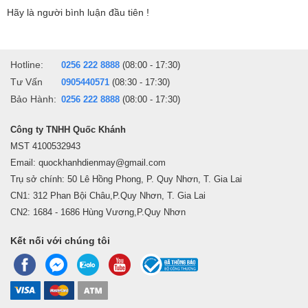
Hãy là người bình luận đầu tiên !
tuyệt vời, được đồng bộ liền mạch giữa loa thanh Samsung và TV.
Công nghệ Q-Symphony tận dụng loa TV và loa thanh, kiến tạo
không gian giải trí đỉnh cao, bao trùm mọi giác quan.
Hotline:
0256 222 8888
(08:00 - 17:30)
Tư Vấn
0905440571
(08:30 - 17:30)
Bảo Hành:
0256 222 8888
(08:00 - 17:30)
Tuyệt Tác Thiết Kế Thanh Mảnh
Công ty TNHH Quốc Khánh
MST 4100532943
Thiết Kế AirSlim
- Chiêm ngưỡng thiết kế TV Crystal UHD với độ
Email: quockhanhdienmay@gmail.com
Trụ sở chính: 50 Lê Hồng Phong, P. Quy Nhơn, T. Gia Lai
mỏng ấn tượng chưa từng có, dễ dàng kết hợp với mọi không gian
CN1: 312 Phan Bội Châu,P.Quy Nhơn, T. Gia Lai
tạo nên tổng thể liền mạch thu hút mọi ánh nhìn.
CN2: 1684 - 1686 Hùng Vương,P.Quy Nhơn
Kết nối với chúng tôi
Giải Pháp Gắn Sát Tường