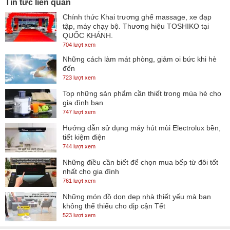
Tin tức liên quan
Chính thức Khai trương ghế massage, xe đạp
tập, máy chạy bộ. Thương hiệu TOSHIKO tại
QUỐC KHÁNH.
Rõ Khung Hình, Mượt Chuyển Động
704 lượt xem
Những cách làm mát phòng, giảm oi bức khi hè
đến
723 lượt xem
Công Nghệ Motion Xcelerator
- Trong các phân cảnh đua xe
Top những sản phẩm cần thiết trong mùa hè cho
hoặc rượt đuổi, các khung hình thay đổi liên tục dễ dẫn đến hiện
gia đình bạn
tượng "bóng ma" trên màn hình. Công nghệ Motion Xcelerator sẽ
747 lượt xem
tự động bổ sung thêm khung hình để nội dung rõ nét và mượt mà
Hướng dẫn sử dụng máy hút mùi Electrolux bền,
tiết kiệm điện
Smart tivi
hơn trên chiếc
này.
744 lượt xem
Những điều cần biết để chọn mua bếp từ đôi tốt
nhất cho gia đình
Chất Lượng Hình Ảnh Chân Thực Với Độ Phân Giải
761 lượt xem
UHD 4K
Những món đồ dọn dẹp nhà thiết yếu mà bạn
không thể thiếu cho dịp cận Tết
523 lượt xem