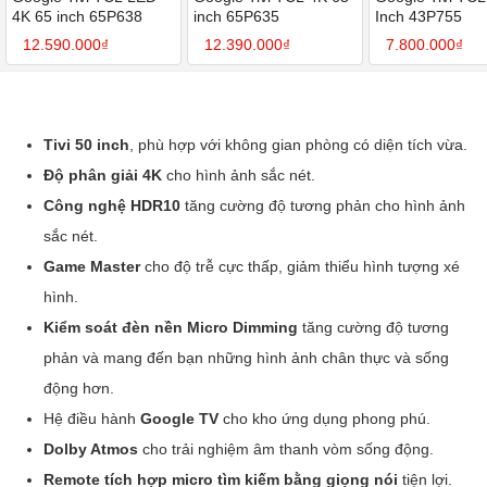
4K 65 inch 65P638
inch 65P635
Inch 43P755
12.590.000₫
12.390.000₫
7.800.000₫
Tivi 50 inch
, phù hợp với không gian phòng có diện tích vừa.
Độ phân giải 4K
cho hình ảnh sắc nét.
Công nghệ HDR10
tăng cường độ tương phản cho hình ảnh
sắc nét.
Game Master
cho độ trễ cực thấp, giảm thiểu hình tượng xé
hình.
Kiểm soát đèn nền Micro Dimming
tăng cường độ tương
phản và mang đến bạn những hình ảnh chân thực và sống
động hơn.
Hệ điều hành
Google TV
cho kho ứng dụng phong phú.
Dolby Atmos
cho trải nghiệm âm thanh vòm sống động.
Remote tích hợp micro tìm kiếm bằng giọng nói
tiện lợi.