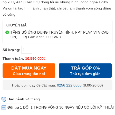
bộ xử lý AiPQ Gen 3 tự động tối ưu khung hình, công nghệ Dolby
Vision tái tạo hình ảnh chân thật, chi tiết, âm thanh vòm sống động
vô cùng
KHUYẾN MÃI
TẶNG BỘ ỨNG DỤNG TRUYỀN HÌNH: FPT PLAY, VTV CAB
ON,... TRỊ GIÁ: 3.999.000 VNĐ
Số lượng:
Thanh toán:
10.590.000₫
ĐẶT MUA NGAY
TRẢ GÓP 0%
Giao trong tận nơi
Thủ tục đơn giản
Hoặc gọi ngay để đặt mua:
0256 222 8888
(8:00-20:00)
Bảo hành
24 tháng
Đổi trả
1 ĐỔI 1 TRONG VÒNG 30 NGÀY NẾU CÓ LỖI KỸ THUẬT