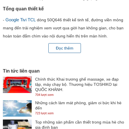
Tổng quan thiết kế
Google Tivi TCL
-
dòng 50Q646 thiết kế tinh tế, đường viền mỏng
mang đến trải nghiệm xem vượt qua giới hạn không gian, cho bạn
hoàn toàn đắm chìm vào nội dung hiển thị trên màn hình.
Kích cỡ màn hình 50 inch
-
lựa chọn phù hợp cho những căn
Đọc thêm
phòng khách, phòng ngủ, phòng làm việc có diện tích vừa. Bạn có
tivi
thể chọn sắp đặt
theo kiểu để bàn với
chân đế chữ V úp
ngược
cứng cáp hoặc tách rời chân đế và gắn thiết bị lên tường
Tin tức liên quan
gọn gàng.
Chính thức Khai trương ghế massage, xe đạp
tập, máy chạy bộ. Thương hiệu TOSHIKO tại
QUỐC KHÁNH.
704 lượt xem
*Hình ảnh chỉ mang tính chất minh họa sản phẩm
Những cách làm mát phòng, giảm oi bức khi hè
đến
Công nghệ hình ảnh
723 lượt xem
độ phân giải 4K
- Màn hình
QLED
hiển thị khung hình
Top những sản phẩm cần thiết trong mùa hè cho
sống động.
gia đình bạn