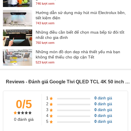
- Bộ xử lý
AiPQ Gen 3
tối ưu hóa hình ảnh theo nội dung để bạn
746 lượt xem
được thưởng thức các khung hình rõ ràng, chân thật hơn.
Hướng dẫn sử dụng máy hút mùi Electrolux bền,
tiết kiệm điện
- Công nghệ
HDR10
nâng cao độ chi tiết, độ sâu mà không làm
743 lượt xem
thay đổi những đặc tính ban đầu của hình ảnh.
Những điều cần biết để chọn mua bếp từ đôi tốt
nhất cho gia đình
Dolby Vision
- Công nghệ
cải thiện chất lượng điểm ảnh cho khả
760 lượt xem
năng hiển thị tốt, độ sáng cao, màu sắc trung thực, video trình
Những món đồ dọn dẹp nhà thiết yếu mà bạn
chiếu nổi bật, đẹp mắt.
không thể thiếu cho dịp cận Tết
523 lượt xem
-
Micro Dimming
phân tích video với hàng trăm khu vực độc lập,
điều chỉnh độ sáng và tối chi tiết cho từng khu vực, tăng độ tương
phản cho hình ảnh trở nên sinh động, chi tiết hơn.
Reviews - Đánh giá Google Tivi QLED TCL 4K 50 inch 50Q646
- Chế độ
Game Master
hạn chế hiện tượng xé hình, tốc độ làm
1
0
đánh giá
tươi hình ảnh đồng bộ giữa các khung hình hỗ trợ các game thủ
0/5
2
0
đánh giá
tạo nên những trận game mãn nhãn.
3
0
đánh giá
4
0
đánh giá
0 đánh giá
5
0
đánh giá
*Hình ảnh chỉ mang tính chất minh họa sản phẩm