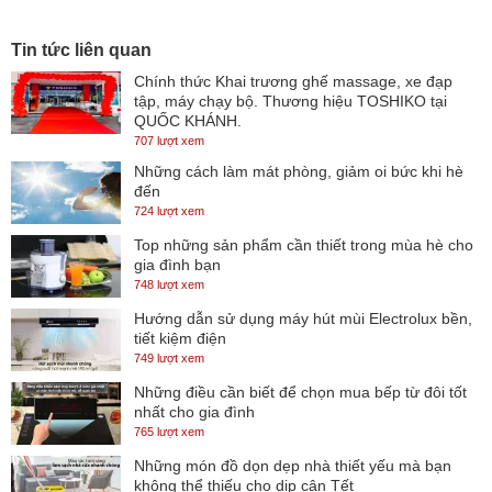
minh tiện lợi cùng SmartThings.
Tin tức liên quan
Tổng quan thiết kế
Chính thức Khai trương ghế massage, xe đạp
tập, máy chạy bộ. Thương hiệu TOSHIKO tại
- Samsung 4K 65 inch UA65DU8000 có dáng vẻ thanh mảnh, thiết
QUỐC KHÁNH.
kế 3 cạnh không viền cho cảm giác nội dung hiển thị tràn ngập
707 lượt xem
màn hình, xem tivi mãn nhãn hơn.
Những cách làm mát phòng, giảm oi bức khi hè
đến
Màn hình 65 inch
-
phù hợp để đặt trong những căn phòng có diện
724 lượt xem
tích vừa và rộng.
Top những sản phẩm cần thiết trong mùa hè cho
gia đình bạn
- Chân đế
kim loại
thiết kế hình chữ T lắp đặt ở 2 bên cạnh dưới
748 lượt xem
tivi
của
giúp đặt thiết bị thăng bằng trên kệ tủ. Nếu tháo rời chân đế
Hướng dẫn sử dụng máy hút mùi Electrolux bền,
ra thì bạn có thể sắp đặt theo kiểu gắn tường giúp không gian
tiết kiệm điện
phòng thêm rộng rãi.
749 lượt xem
Những điều cần biết để chọn mua bếp từ đôi tốt
nhất cho gia đình
765 lượt xem
* Hình ảnh chỉ mang tính chất minh họa
Những món đồ dọn dẹp nhà thiết yếu mà bạn
không thể thiếu cho dịp cận Tết
Công nghệ hình ảnh