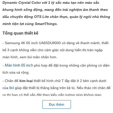
Tivi Samsung 4K 65 inch UA65DU8000KXXV thể hiện các nội
dung 4K rực rỡ với bộ xử lý Crystal 4K, tích hợp công nghệ
Dynamic Crystal Color với 1 tỷ sắc màu tạo nên màu sắc
khung hình sống động, mang đến trải nghiệm âm thanh theo
Đọc thêm
dấu chuyển động OTS Lite chân thực, quản lý ngôi nhà thông