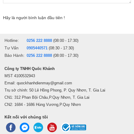
Công nghệ âm thanh
Hãy là người bình luận đầu tiên !
Tivi Samsung
-
có hệ thống loa 2CH, tổng công suất
20W
.
- Công nghệ
OTS Lite
phát hiện chuyển động của vật thể, điều
chỉnh âm thanh theo chuyển động đó một cách tự động cho trải
Hotline:
0256 222 8888
(08:00 - 17:30)
nghiệm nghe chân thật, cuốn hút.
Tư Vấn
0905440571
(08:30 - 17:30)
Bảo Hành:
0256 222 8888
(08:00 - 17:30)
-
Q-Symphony Next
đồng bộ hoàn hảo giữa loa thanh cùng loa tivi
tạo nên chất âm hoàn hảo, mạnh mẽ lan tỏa khắp không gian.
Công ty TNHH Quốc Khánh
- Công nghệ
Adaptive Sound
cho bạn tận hưởng âm thanh chất
MST 4100532943
Email: quockhanhdienmay@gmail.com
lượng cao khi tự động điều chỉnh chất âm theo môi trường và thành
Trụ sở chính: 50 Lê Hồng Phong, P. Quy Nhơn, T. Gia Lai
phần của âm thanh.
CN1: 312 Phan Bội Châu,P.Quy Nhơn, T. Gia Lai
CN2: 1684 - 1686 Hùng Vương,P.Quy Nhơn
* Hình ảnh chỉ mang tính chất minh họa
Kết nối với chúng tôi
Hệ điều hành