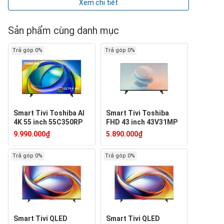
Xem chi tiết
Sản phẩm cùng danh mục
Trả góp 0%
Trả góp 0%
Smart Tivi Toshiba AI
Smart Tivi Toshiba
4K 55 inch 55C350RP
FHD 43 inch 43V31MP
9.990.000₫
5.890.000₫
Trả góp 0%
Trả góp 0%
Smart Tivi QLED
Smart Tivi QLED