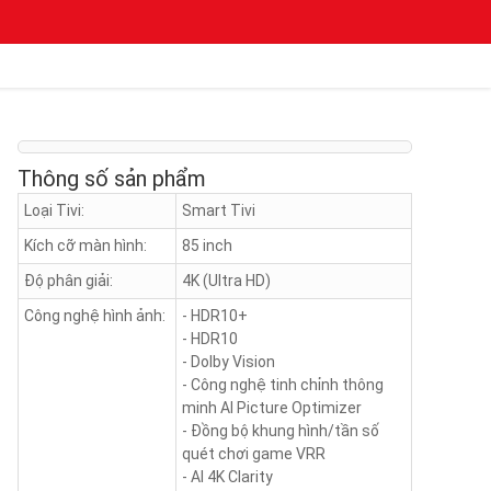
Thông số sản phẩm
Loại Tivi:
Smart Tivi
Kích cỡ màn hình:
85 inch
Độ phân giải:
4K (Ultra HD)
Công nghệ hình ảnh:
- HDR10+
- HDR10
- Dolby Vision
- Công nghệ tinh chỉnh thông
minh AI Picture Optimizer
- Đồng bộ khung hình/tần số
quét chơi game VRR
- AI 4K Clarity