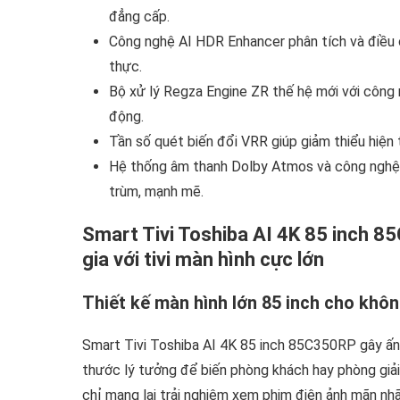
đẳng cấp.
Công nghệ AI HDR Enhancer phân tích và điều ch
thực.
Bộ xử lý Regza Engine ZR thế hệ mới với công n
động.
Tần số quét biến đổi VRR giúp giảm thiểu hiện
Hệ thống âm thanh Dolby Atmos và công nghệ 
trùm, mạnh mẽ.
Smart Tivi Toshiba AI 4K 85 inch 85
gia với tivi màn hình cực lớn
Thiết kế màn hình lớn 85 inch cho không
Smart Tivi Toshiba AI 4K 85 inch 85C350RP gây ấn 
thước lý tưởng để biến phòng khách hay phòng giải t
chỉ mang lại trải nghiệm xem phim điện ảnh mãn n