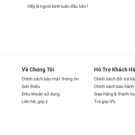
Hãy là người bình luận đầu tiên !
Thiết kế màn hình lớn 85 inch cho không gian giải t
Phần viền màn hình được thiết kế mỏng tối đa, tạo c
và tăng tính thẩm mỹ cho không gian sống. Chân đế 
bề mặt, đồng thời dễ dàng tháo rời để treo tường, 
Sự kết hợp giữa kích thước màn hình ấn tượng và th
điện tử, mà còn là một món đồ trang trí, nâng tầm
Về Chúng Tôi
Hỗ Trợ Khách H
Công nghệ AI HDR Enhancer phân tích v
Chính sách bảo mật thông tin
Chính sách đổi trả h
Giới thiệu
Chính sách bảo hành
Trải nghiệm hình ảnh trên
tivi Toshiba
85C350RP sẽ 
Điều khoản sử dụng
Giao hàng & thanh to
Enhancer. Công nghệ này hoạt động như một chuyên 
Liên hệ, góp ý
Trả góp 0%
dung bạn đang xem. Dù là phân cảnh tối sâu thẳm t
ánh nắng chói chang, AI HDR Enhancer sẽ tự động đ
một cách chân thực.