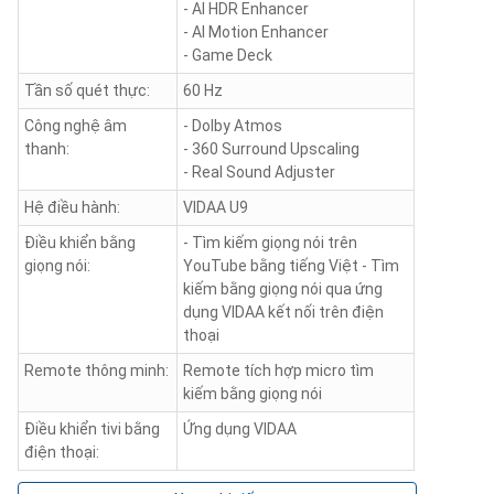
- AI HDR Enhancer
- AI Motion Enhancer
- Game Deck
Tần số quét thực:
60 Hz
Công nghệ âm
- Dolby Atmos
thanh:
- 360 Surround Upscaling
- Real Sound Adjuster
Hệ điều hành:
VIDAA U9
Điều khiển bằng
- Tìm kiếm giọng nói trên
giọng nói:
YouTube bằng tiếng Việt - Tìm
kiếm bằng giọng nói qua ứng
dụng VIDAA kết nối trên điện
thoại
Remote thông minh:
Remote tích hợp micro tìm
kiếm bằng giọng nói
Điều khiển tivi bằng
Ứng dụng VIDAA
điện thoại: