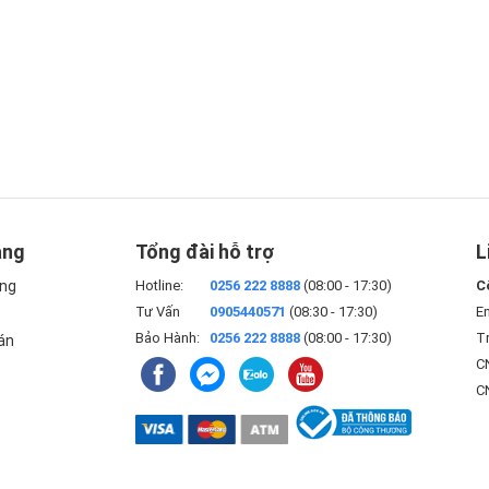
rí sang trọng
ảm giác hình ảnh tràn viền, giúp tầm nhìn không bị giới hạn
chắc chắn, kiểu dáng hiện đại giúp tivi đứng vững trên mọi
phù hợp với nhiều phong cách nội thất khác nhau.
iết kế tinh tế đã tạo nên một sản phẩm không chỉ là thiết bị
 đẳng cấp cho không gian sống của bạn.
àng
Tổng đài hỗ trợ
L
à điều chỉnh hình ảnh
àng
Hotline:
0256 222 8888
(08:00 - 17:30)
C
Tư Vấn
0905440571
(08:30 - 17:30)
E
được nâng lên một tầm cao mới nhờ vào công nghệ AI HDR
Bảo Hành:
0256 222 8888
(08:00 - 17:30)
Tr
án
gia hình ảnh tự động, phân tích từng khung hình của nội
CN
rong một bộ phim kinh dị hay một cảnh quay ngoại cảnh với
C
iều chỉnh độ sáng và độ tương phản để hiển thị hình ảnh