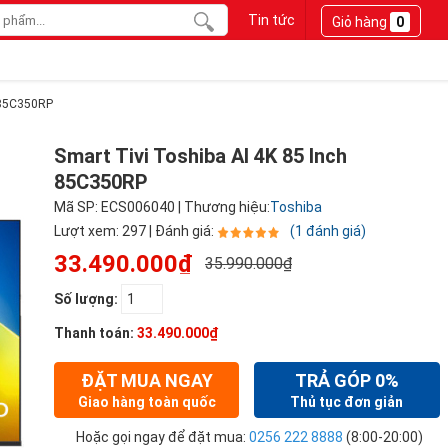
Tin tức
Giỏ hàng
0
h 85C350RP
Smart Tivi Toshiba AI 4K 85 Inch
85C350RP
Mã SP: ECS006040 | Thương hiệu:
Toshiba
Lượt xem: 297 | Đánh giá:
(1 đánh giá)
33.490.000₫
35.990.000₫
Số lượng:
Thanh toán:
33.490.000₫
ĐẶT MUA NGAY
TRẢ GÓP 0%
Giao hàng toàn quốc
Thủ tục đơn giản
Hoặc gọi ngay để đặt mua:
0256 222 8888
(8:00-20:00)