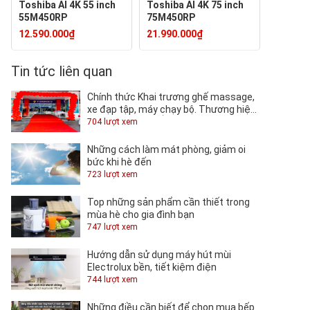
Toshiba AI 4K 55 inch
Toshiba AI 4K 75 inch
55M450RP
75M450RP
12.590.000₫
21.990.000₫
Tin tức liên quan
Chính thức Khai trương ghế massage,
xe đạp tập, máy chạy bộ. Thương hiệu
TOSHIKO tại QUỐC KHÁNH.
704 lượt xem
Những cách làm mát phòng, giảm oi
bức khi hè đến
723 lượt xem
Top những sản phẩm cần thiết trong
mùa hè cho gia đình bạn
747 lượt xem
Hướng dẫn sử dụng máy hút mùi
Electrolux bền, tiết kiệm điện
744 lượt xem
Những điều cần biết để chọn mua bếp