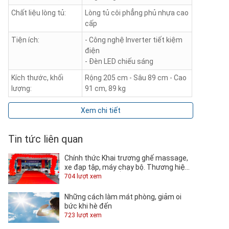
Chất liệu lòng tủ:
Lòng tủ côi phẳng phủ nhựa cao
cấp
Tiện ích:
- Công nghệ Inverter tiết kiệm
điện
- Đèn LED chiếu sáng
Kích thước, khối
Rộng 205 cm - Sâu 89 cm - Cao
lượng:
91 cm, 89 kg
Xem chi tiết
Tin tức liên quan
Chính thức Khai trương ghế massage,
xe đạp tập, máy chạy bộ. Thương hiệu
TOSHIKO tại QUỐC KHÁNH.
704 lượt xem
Những cách làm mát phòng, giảm oi
bức khi hè đến
723 lượt xem