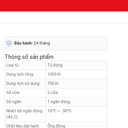
Bảo hành:
24 tháng
Thông số sản phẩm
Loại tủ:
Tủ đông
Dung tích tổng:
1000 lít
Dung tích sử dụng:
700 lít
Số cửa:
2 cửa
Số ngăn:
1 ngăn đông
Nhiệt độ ngăn đông
10ºC ~ -30ºC
(độ C):
Chất liệu dàn lạnh:
Ống đồng