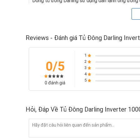
Dòng tủ đông Darling sử dụng dàn lạnh ống đồng c
lâu nhất và tiết kiệm điện.
Chất liệu dàn lạnh và thân tủ được làm những chấ
cao của người tiêu dùng.
Reviews - Đánh giá Tủ Đông Darling Inve
1
0/5
2
3
4
5
0 đánh giá
1 NGĂN ĐÔNG/MÁT RỘNG RÃI
Tính năng đông cứng, cấp đông mềm và giữ 
Hỏi, Đáp Về Tủ Đông Darling Inverter 10
o
o
Nhiệt độ ngăn đông: -16
C ~ -30
C, dễ dàng đôn
o
o
Nhiệt độ ngăn mát: 0
C ~ +10
C, có thể sử dụng