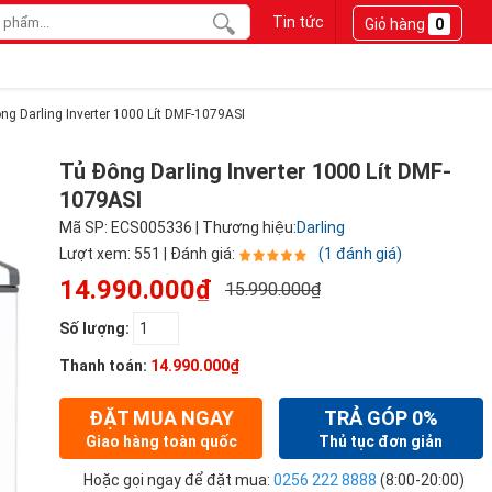
Tin tức
Giỏ hàng
0
ng Darling Inverter 1000 Lít DMF-1079ASI
Tủ Đông Darling Inverter 1000 Lít DMF-
1079ASI
Mã SP: ECS005336 | Thương hiệu:
Darling
Lượt xem: 551 | Đánh giá:
(1 đánh giá)
14.990.000₫
15.990.000₫
Số lượng:
Thanh toán:
14.990.000₫
ĐẶT MUA NGAY
TRẢ GÓP 0%
Giao hàng toàn quốc
Thủ tục đơn giản
Hoặc gọi ngay để đặt mua:
0256 222 8888
(8:00-20:00)