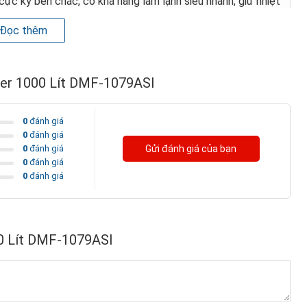
ực kỳ bền chắc, có khả năng làm lạnh siêu nhanh, giữ nhiệt
Đọc thêm
t liệu cao cấp nhất, đáp ứng nhu cầu sử dụng ngày càng
rter 1000 Lít DMF-1079ASI
0
đánh giá
0
đánh giá
0
đánh giá
Gửi đánh giá của bạn
0
đánh giá
0
đánh giá
mát
00 Lít DMF-1079ASI
g cứng cũng như bảo quản thực phẩm trong thời gian dài.
o
o
 như ngăn mềm nhiệt độ: +10
C ~ -15
C, hoặc cấp đông