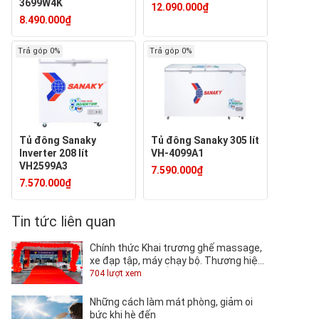
3699W4K
12.090.000₫
8.490.000₫
Trả góp 0%
Trả góp 0%
Tủ đông Sanaky
Tủ đông Sanaky 305 lít
Inverter 208 lít
VH-4099A1
VH2599A3
7.590.000₫
7.570.000₫
Tin tức liên quan
Chính thức Khai trương ghế massage,
xe đạp tập, máy chạy bộ. Thương hiệu
TOSHIKO tại QUỐC KHÁNH.
704 lượt xem
Những cách làm mát phòng, giảm oi
bức khi hè đến