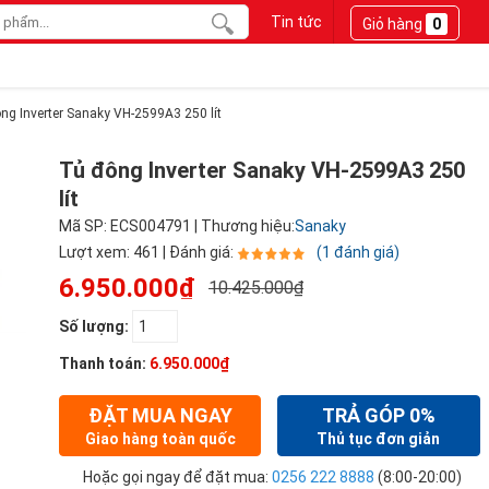
Tin tức
Giỏ hàng
0
ng Inverter Sanaky VH-2599A3 250 lít
Tủ đông Inverter Sanaky VH-2599A3 250
lít
Mã SP: ECS004791 | Thương hiệu:
Sanaky
Lượt xem: 461 | Đánh giá:
(1 đánh giá)
6.950.000₫
10.425.000₫
Số lượng:
Thanh toán:
6.950.000₫
ĐẶT MUA NGAY
TRẢ GÓP 0%
Giao hàng toàn quốc
Thủ tục đơn giản
Hoặc gọi ngay để đặt mua:
0256 222 8888
(8:00-20:00)