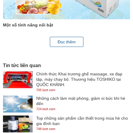
Một số tính năng nổi bật
- Tủ được tích hơp công nghệ biến tần inverter. Đây là công nghệ
Đọc thêm
tiết kiệm điện năng tiêu thụ tốt nhất trên thị trường hiện nay. Do đó
VH-5699HY3 có thể tiết kiệm đến 50% điện năng tiêu thụ so với
dòng tủ thông thường
Tin tức liên quan
- Dung tích tổng thể của tủ là 560 lít và dung tích sử dụng là 410 lít
Chính thức Khai trương ghế massage, xe đạp
cho phép bảo quản thực phẩm ở mức vừa phải.
tập, máy chạy bộ. Thương hiệu TOSHIKO tại
QUỐC KHÁNH.
705 lượt xem
Những cách làm mát phòng, giảm oi bức khi hè
đến
724 lượt xem
Top những sản phẩm cần thiết trong mùa hè cho
gia đình bạn
748 lượt xem