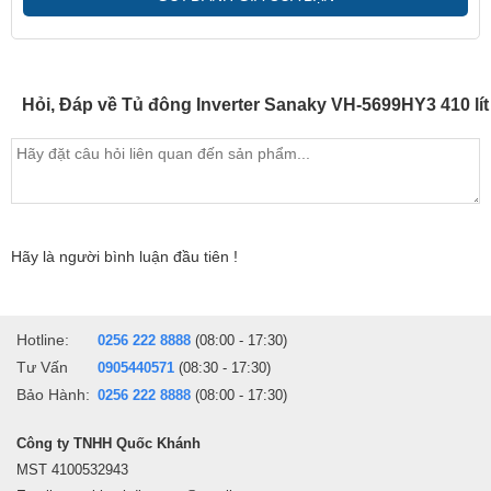
hơn.
- Nút điều chỉnh nhiệt độ được thiết kế nằm bên ngoài thân tủ, rất
thuận tiện khi bạn muốn điều chỉnh nhiệt độ của tủ theo ý muốn
Hỏi, Đáp về Tủ đông Inverter Sanaky VH-5699HY3 410 lít
- Chân tủ được lắp 4 bánh xe chịu lực giúp việc di chuyển dễ dàng
hơn rất nhiều
- Sản phẩm sử dụng gas R600a thân thiện với môi trường.
Hãy là người bình luận đầu tiên !
Hotline:
0256 222 8888
(08:00 - 17:30)
Tư Vấn
0905440571
(08:30 - 17:30)
Bảo Hành:
0256 222 8888
(08:00 - 17:30)
Công ty TNHH Quốc Khánh
Một số lưu ý khi sử dụng
MST 4100532943