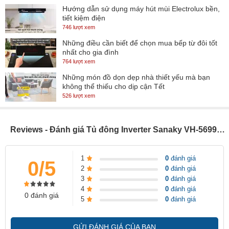
Hướng dẫn sử dụng máy hút mùi Electrolux bền,
tiết kiệm điện
746 lượt xem
Những điều cần biết để chọn mua bếp từ đôi tốt
nhất cho gia đình
764 lượt xem
Những món đồ dọn dẹp nhà thiết yếu mà bạn
không thể thiếu cho dịp cận Tết
- Tủ có thiết kế 2 cánh mở kiểu vali tiện lợi, tránh thất thoát nhiều
526 lượt xem
hơi lạnh khi mở tủ lấy đồ. Hơn nữa cánh tủ cũng có khóa phòng
trường hợp mở tủ ngoài ý muốn.
Reviews - Đánh giá Tủ đông Inverter Sanaky VH-5699HY3 410 lít
- Ngăn tủ cấp đông của hãng Sanaky làm bằng nhựa ABS, đây là
loại chất liệu có tính deo dai cao và chịu được va đập tốt bạn có thể
1
0
đánh giá
0/5
hoàn toàn yên tâm về độ bề của tủ.Hơn nữa lòng tủ được tráng
2
0
đánh giá
phẳng, trơn thuận tiện cho việc vệ sinh tủ đông định kỳ của bạn.
3
0
đánh giá
4
0
đánh giá
- VH-5699HY3 sử dụng dàn lạnh bằng đồng có khả năng làm lạnh
0 đánh giá
5
0
đánh giá
nhanh và bền hơn so vời dàn nhôm. Hệ thống quạt đảo nhiệt cũng
giúp hơi lạnh tỏa đều và sâu hơn giúp bảo quản thực phẩm tốt
GỬI ĐÁNH GIÁ CỦA BẠN