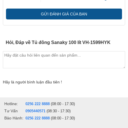
bạn.
GỬI ĐÁNH GIÁ CỦA BẠN
Hỏi, Đáp về Tủ đông Sanaky 100 lít VH-1599HYK
Hãy là người bình luận đầu tiên !
Dàn lạnh bằng đồng nguyên chất, giúp máy hoạt đông
bền bỉ, dài lâu
Tủ đông 100 lít này trang bị công nghệ làm lạnh trực tiếp và chất
Hotline:
0256 222 8888
(08:00 - 17:30)
liệu dàn lạnh bằng đồng nguyên chất, thời gian làm lạnh sẽ được
Tư Vấn
0905440571
(08:30 - 17:30)
đẩy nhanh hơn và thời gian giữ lạnh khi bị ngắt điện sẽ lâu hơn
Bảo Hành:
0256 222 8888
(08:00 - 17:30)
những tủ lạnh có công nghệ làm lạnh thông thường. Như vậy thức