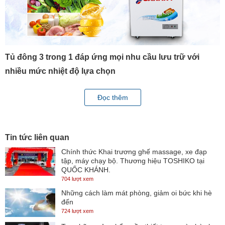
Tủ đông 3 trong 1 đáp ứng mọi nhu cầu lưu trữ với
nhiều mức nhiệt độ lựa chọn
Với thiết kế 1 ngăn nhưng tủ đông này có khả năng điều chỉnh
Đọc thêm
nhiều mức nhiệt độ khác nhau để đáp ứng được nhu cầu lưu trữ
linh hoạt của người dùng thông qua bảng điều khiển gồm:
- Làm mát (Mức MIN): 0 đến 10 độ C, thích hợp lưu trữ các loại đồ
Tin tức liên quan
uống cần ướp lạnh, rau củ quả cần bảo quản tươi mát trong
Chính thức Khai trương ghế massage, xe đạp
tập, máy chạy bộ. Thương hiệu TOSHIKO tại
khoảng thời gian ngắn,...
QUỐC KHÁNH.
704 lượt xem
- Cấp đông mềm (Khoảng giữa MIN - 1): 0 đến -8 độ C, lưu trữ
Những cách làm mát phòng, giảm oi bức khi hè
thực phẩm tươi, mềm trong vòng 1 - 2 ngày nhưng vẫn đảm bảo
đến
giữ được chất dinh dưỡng.
724 lượt xem
- Đông cứng (Khoảng từ 1 - MAX): -14 độ C đến -28 độ C, cấp