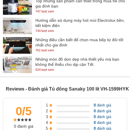
Top những sản phẩm cần thiết trong mùa hè cho
gia đình bạn
đông nhanh chóng, thực phẩm hoàn toàn bị đông đá.
747 lượt xem
Hướng dẫn sử dụng máy hút mùi Electrolux bền,
tiết kiệm điện
744 lượt xem
Những điều cần biết để chọn mua bếp từ đôi tốt
nhất cho gia đình
761 lượt xem
Những món đồ dọn dẹp nhà thiết yếu mà bạn
không thể thiếu cho dịp cận Tết
524 lượt xem
Reviews - Đánh giá Tủ đông Sanaky 100 lít VH-1599HYK
Tiết kiệm điện và thân thiện với môi trường với gas
R600a
1
0
đánh giá
0/5
Tủ đông sử dụng Gas R600a để làm lạnh, giúp tủ làm lạnh nhanh
2
0
đánh giá
nhưng vẫn đảm bảo tiết kiệm điện (tiêu thụ trung bình 0.62
3
0
đánh giá
4
0
đánh giá
kWh/ngày), thân thiện với môi trường, bảo vệ an toàn cho gia đình
0 đánh giá
5
0
đánh giá