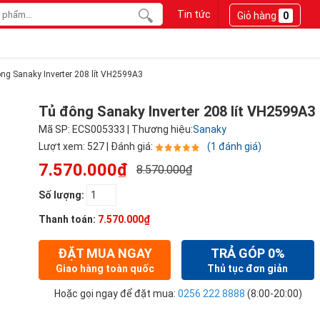
Tin tức
Giỏ hàng
0
ng Sanaky Inverter 208 lít VH2599A3
Tủ đông Sanaky Inverter 208 lít VH2599A3
Mã SP: ECS005333 | Thương hiệu:
Sanaky
Lượt xem: 527 | Đánh giá:
(1 đánh giá)
7.570.000₫
8.570.000₫
Số lượng:
Thanh toán:
7.570.000₫
ĐẶT MUA NGAY
TRẢ GÓP 0%
Giao hàng toàn quốc
Thủ tục đơn giản
Hoặc gọi ngay để đặt mua:
0256 222 8888
(8:00-20:00)