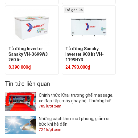
Trả góp 0%
Tủ đông Inverter
Tủ đông Sanaky
Sanaky VH-3699W3
Inverter 900 lít VH-
260 lít
1199HY3
8.390.000₫
24.790.000₫
Tin tức liên quan
Chính thức Khai trương ghế massage,
xe đạp tập, máy chạy bộ. Thương hiệu
TOSHIKO tại QUỐC KHÁNH.
705 lượt xem
Những cách làm mát phòng, giảm oi
bức khi hè đến
724 lượt xem