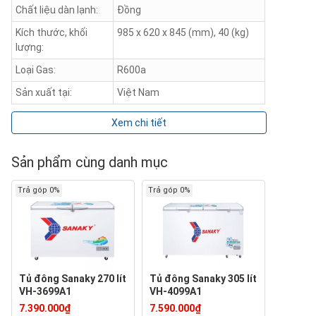
Chất liệu dàn lạnh:
Đồng
Kích thước, khối
985 x 620 x 845 (mm), 40 (kg)
lượng:
Loại Gas:
R600a
Sản xuất tại:
Việt Nam
Xem chi tiết
Sản phẩm cùng danh mục
Trả góp 0%
Trả góp 0%
Tủ đông Sanaky 270 lít
Tủ đông Sanaky 305 lít
VH-3699A1
VH-4099A1
7.390.000₫
7.590.000₫