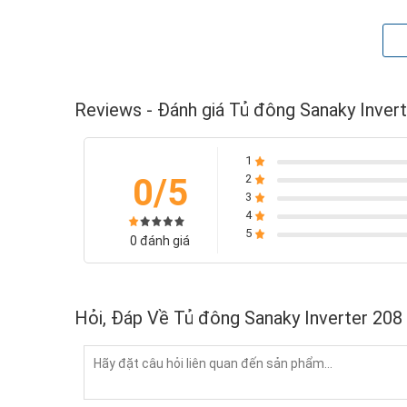
Vận hành êm ái, không gây tiếng ồn:
Tốc độ vòng
chỉnh duy trì ở mức thấp khi tủ đông hoạt động. T
lên để làm lạnh cho ngăn đông lạnh. Vậy nên, tủ kh
thông thường.
Reviews - Đánh giá Tủ đông Sanaky Inver
1
0/5
2
3
4
5
0 đánh giá
Hỏi, Đáp Về Tủ đông Sanaky Inverter 208