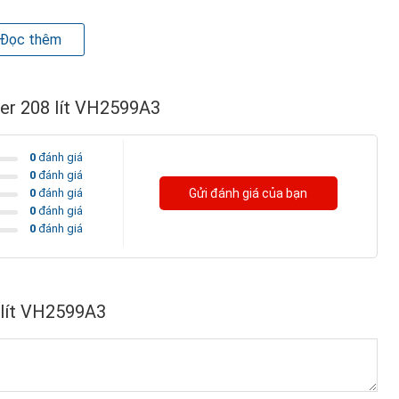
 quay của roto máy nén trong động cơ Inverter có thể điều
Đọc thêm
ốc độ vòng quay luôn duy trì ở mức thấp và sẵn sàng tăng tốc
ông cần phải bật – tắt để khởi động lại máy nén như các tủ
ter 208 lít VH2599A3
0
đánh giá
0
đánh giá
0
đánh giá
Gửi đánh giá của bạn
0
đánh giá
0
đánh giá
 lít VH2599A3