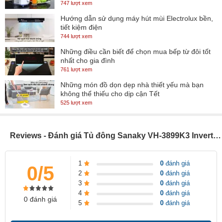
Nhật Bản nên vận hành êm ái, không gây tiếng ồn, độ bền cao.
747 lượt xem
Hướng dẫn sử dụng máy hút mùi Electrolux bền,
Nhiệt độ làm lạnh của tủ là từ 0oC đến -18oC có thể giữ đông thực
tiết kiệm điện
phẩm một cách an toàn trong thời gian dài. Hơn nữa bạn có thể dễ
744 lượt xem
dàng điều chỉnh nhiệt độ bằng bẳng điều khiển bên ngoài thân tủ.
Những điều cần biết để chọn mua bếp từ đôi tốt
nhất cho gia đình
761 lượt xem
Những món đồ dọn dẹp nhà thiết yếu mà bạn
không thể thiếu cho dịp cận Tết
525 lượt xem
Reviews - Đánh giá Tủ đông Sanaky VH-3899K3 Inverter 260 lít cửa lùa
Thân tủ được làm bằng nhựa ABS – chất liệu dẻo dai, chịu lực tốt
1
0
đánh giá
0/5
nên bạn hoàn toàn có thể yên tâm về độ bền của sản phẩm. Ngoài
2
0
đánh giá
3
0
đánh giá
ra lòng tủ phẳng có thêm lỗ thoát nước giúp công việc lau chùi
4
0
đánh giá
và vệ sinh tủ thuận tiện hơn rất nhiều.
0 đánh giá
5
0
đánh giá
Tủ được tích hợp thêm công nghệ inverter mới nhất, giúp kiểm