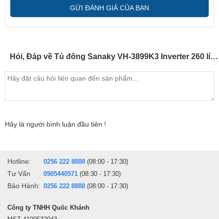
soát hệ thống làm lạnh của máy tránh những hao phí không đang
GỬI ĐÁNH GIÁ CỦA BẠN
có. Tiết kiệm điện năng lên tới 50% so với dòng tủ đông thông
thường.
Gas làm lạnh được sử dụng cho tủ đó là Gas R600A mới nhất làm
Hỏi, Đáp về Tủ đông Sanaky VH-3899K3 Inverter 260 lít cửa lùa
lạnh tốt lại thân thiện với môi trường và người sử dụng.
Hãy là người bình luận đầu tiên !
Hotline:
0256 222 8888
(08:00 - 17:30)
Tư Vấn
0905440571
(08:30 - 17:30)
Bảo Hành:
0256 222 8888
(08:00 - 17:30)
Chân tủ cũng được thiết kế 4 bánh xe chịu lực giúp việc di chuyển
tủ trở nên dễ dàng hơn mà không tốn nhiều sức.
Công ty TNHH Quốc Khánh