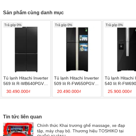
Sản phẩm cùng danh mục
Trả góp 0%
Trả góp 0%
Trả góp 0%
Tủ lạnh Hitachi Inverter
Tủ lạnh Hitachi Inverter
Tủ lạnh Hitachi 
569 lít R-WB640PGV1
509 lít R-FW650PGV8
540 lít R-FW6
GCK
GBK
GBK
30.490.000₫
20.490.000₫
25.900.000₫
Tin tức liên quan
Chính thức Khai trương ghế massage, xe đạp
tập, máy chạy bộ. Thương hiệu TOSHIKO tại