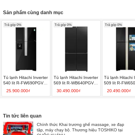
Sản phẩm cùng danh mục
Trả góp 0%
Trả góp 0%
Trả góp 0%
Tủ lạnh Hitachi Inverter
Tủ lạnh Hitachi Inverter
Tủ lạnh Hitachi 
540 lít R-FW690PGV7X
569 lít R-WB640PGV1
509 lít R-FW6
GBK
GCK
GBK
25.900.000₫
30.490.000₫
20.490.000₫
Tin tức liên quan
Chính thức Khai trương ghế massage, xe đạp
tập, máy chạy bộ. Thương hiệu TOSHIKO tại