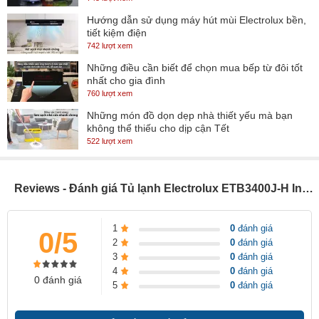
Hướng dẫn sử dụng máy hút mùi Electrolux bền,
Công nghệ làm lạnh nhiệt EvenTemp
tiết kiệm điện
742 lượt xem
Công nghệ làm lạnh EvenTemp với luồng không khí được tối ưu
Những điều cần biết để chọn mua bếp từ đôi tốt
hóa giúp đảm bảo nhiệt độ ổn định và đồng đều, ngăn chặn tình
nhất cho gia đình
760 lượt xem
trạng quá lạnh hoặc quá ấm tại các vị trí khác nhau trong tủ ngay
Những món đồ dọn dẹp nhà thiết yếu mà bạn
cả khi trong tủ đã chứa đầy đồ. Nhiệt độ ổn định sẽ quyết định đến
không thể thiếu cho dịp cận Tết
sự tươi ngon của thực phẩm.
522 lượt xem
Reviews - Đánh giá Tủ lạnh Electrolux ETB3400J-H Inverter 320L
1
0
đánh giá
0/5
2
0
đánh giá
3
0
đánh giá
4
0
đánh giá
0 đánh giá
5
0
đánh giá