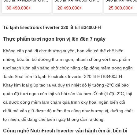
GCK
GBK
GBK
30.490.000₫
20.490.000₫
25.900.000₫
Tủ lạnh Electrolux Inverter 320 lít ETB3400J-H
Thực phẩm tươi ngon trọn vị lên đến 7 ngày
Không cần phải đi chợ thường xuyên, bạn vẫn có thể chế biến
những bữa ăn bổ dưỡng thơm ngon, nhanh chóng với thực phẩm
tươi sạch luôn sẵn sàng nhờ chức năng cấp đông mềm trong ngăn
Taste Seal trên tủ lạnh Electrolux Inverter 320 lít ETB3400J-H.
Khay kim loại giúp tạo ra và duy trì nhiệt độ lý tưởng -2°C để bảo
quản độ tươi ngon của thịt và hải sản lâu hơn. Ở nhiệt độ -2˚C, thịt
cá được đông mềm làm chậm quá trình oxy hóa, ngăn biến đổi
chất mà vẫn giữ được độ mềm ẩm cũng như hương vị, dưỡng chất
tự nhiên, dễ dàng chế biến ngay không cần rã đông.
Công nghệ NutriFresh Inverter vận hành êm ái, bền bỉ