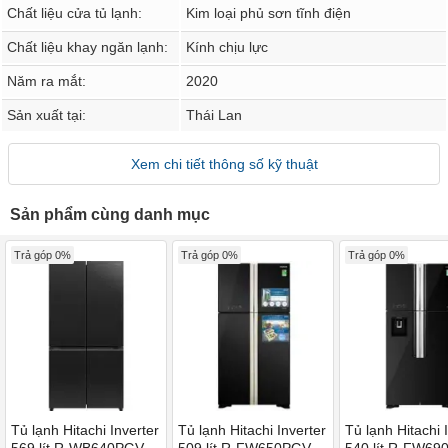
Chất liệu cửa tủ lạnh:
Kim loại phủ sơn tĩnh điện
Chất liệu khay ngăn lạnh:
Kính chịu lực
Năm ra mắt:
2020
Sản xuất tại:
Thái Lan
Xem chi tiết thông số kỹ thuật
Sản phẩm cùng danh mục
Trả góp 0%
Trả góp 0%
Trả góp 0%
Tủ lạnh Hitachi Inverter
Tủ lạnh Hitachi Inverter
Tủ lạnh Hitachi 
569 lít R-WB640PGV1
509 lít R-FW650PGV8
540 lít R-FW6