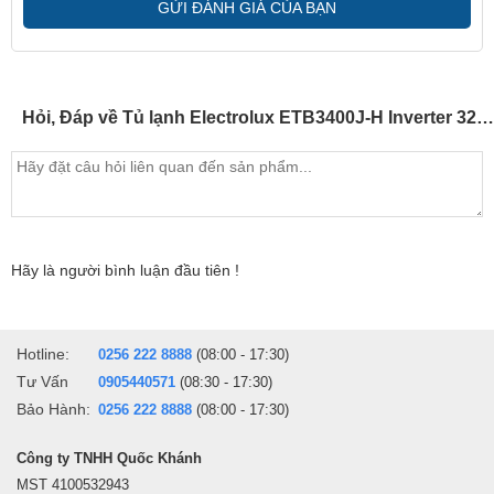
GỬI ĐÁNH GIÁ CỦA BẠN
Chuông báo mở cửa
Khi bạn mở tủ quá lâu, sơ suất để quên hay vô tình đóng cửa tủ
chưa kín tủ lạnh sẽ tự động phát ra tiếng chuông thông báo để bạn
Hỏi, Đáp về Tủ lạnh Electrolux ETB3400J-H Inverter 320L
kịp thời phát hiện và đóng tủ lại. Chuông báo mở cửa sẽ hạn chế
việc cửa tủ lạnh bị mở quá lâu gây thất thoát hơi lạnh, giảm nhiệt
độ, giúp tiết kiệm điện và đảm bảo an toàn cho việc lưu trữ thực
phẩm.
Hãy là người bình luận đầu tiên !
Hotline:
0256 222 8888
(08:00 - 17:30)
Tư Vấn
0905440571
(08:30 - 17:30)
Bảo Hành:
0256 222 8888
(08:00 - 17:30)
Công ty TNHH Quốc Khánh
MST 4100532943