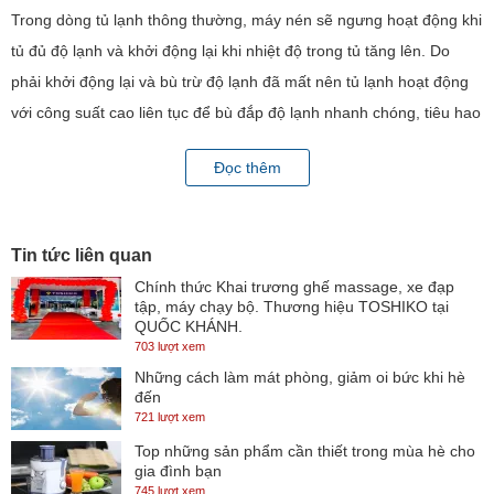
Trong dòng tủ lạnh thông thường, máy nén sẽ ngưng hoạt động khi
tủ đủ độ lạnh và khởi động lại khi nhiệt độ trong tủ tăng lên. Do
phải khởi động lại và bù trừ độ lạnh đã mất nên tủ lạnh hoạt động
với công suất cao liên tục để bù đắp độ lạnh nhanh chóng, tiêu hao
nhiều điện năng, động cơ nhanh xuống cấp. Máy nén biến tần
Đọc thêm
Inverter tự động điều chỉnh nhiều cấp độ hoạt động của động cơ
giúp tiết kiệm điện năng lên đến 37%, giảm tiếng ồn và kéo dài tuổi
thọ động cơ.
Tin tức liên quan
Chính thức Khai trương ghế massage, xe đạp
tập, máy chạy bộ. Thương hiệu TOSHIKO tại
QUỐC KHÁNH.
703 lượt xem
Những cách làm mát phòng, giảm oi bức khi hè
đến
721 lượt xem
Top những sản phẩm cần thiết trong mùa hè cho
gia đình bạn
745 lượt xem