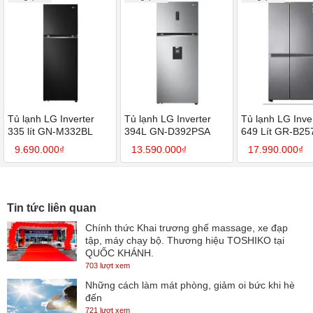
Tủ lạnh LG Inverter
Tủ lạnh LG Inverter
Tủ lạnh LG Inve
335 lít GN-M332BL
394L GN-D392PSA
649 Lít GR-B2
9.690.000₫
13.590.000₫
17.990.000₫
Tin tức liên quan
Chính thức Khai trương ghế massage, xe đạp
tập, máy chạy bộ. Thương hiệu TOSHIKO tại
QUỐC KHÁNH.
703 lượt xem
Những cách làm mát phòng, giảm oi bức khi hè
đến
721 lượt xem