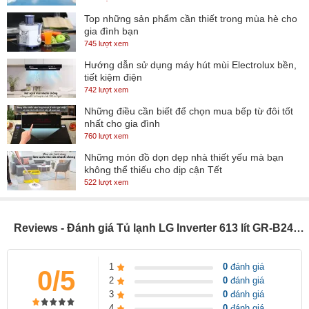
Top những sản phẩm cần thiết trong mùa hè cho
gia đình bạn
745 lượt xem
Hướng dẫn sử dụng máy hút mùi Electrolux bền,
tiết kiệm điện
742 lượt xem
Những điều cần biết để chọn mua bếp từ đôi tốt
nhất cho gia đình
760 lượt xem
Những món đồ dọn dẹp nhà thiết yếu mà bạn
không thể thiếu cho dịp cận Tết
522 lượt xem
Reviews - Đánh giá Tủ lạnh LG Inverter 613 lít GR-B247WB
1
0
đánh giá
0/5
2
0
đánh giá
3
0
đánh giá
4
0
đánh giá