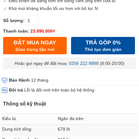
Điều khiển dễ dàng hơn với bảng cảm ứng trên cửa tủ
Khử mùi kháng khuẩn tối ưu hơn với bộ lọc N
Số lượng:
Thanh toán:
23.990.000₫
ĐẶT MUA NGAY
TRẢ GÓP 0%
Giao trong tận nơi
Thủ tục đơn giản
Hoặc gọi ngay để đặt mua:
0256 222 8888
(8:00-20:00)
Bảo Hành
12 tháng
Đổi trả
Lỗi là đổi mới trên toàn bộ hệ thống
Thông số kỹ thuật
Kiểu tủ:
Ngăn đá trên
Dung tích tổng:
679 lít