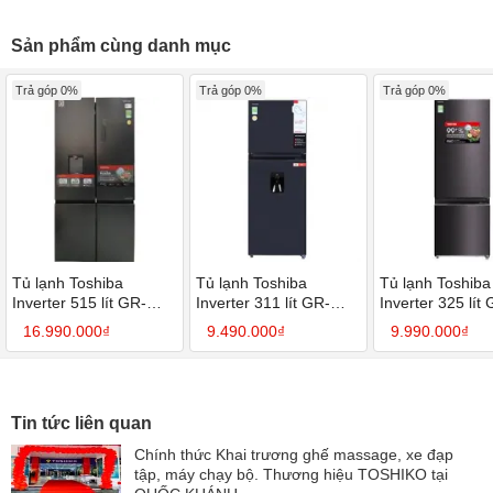
Sản phẩm cùng danh mục
Trả góp 0%
Trả góp 0%
Trả góp 0%
Tủ lạnh Toshiba
Tủ lạnh Toshiba
Tủ lạnh Toshiba
Inverter 515 lít GR-
Inverter 311 lít GR-
Inverter 325 lít
RF675WI-PMV(06)-MG
RT395WE-PMV-MG
RB410WE-PMV
16.990.000₫
9.490.000₫
9.990.000₫
Tin tức liên quan
Chính thức Khai trương ghế massage, xe đạp
tập, máy chạy bộ. Thương hiệu TOSHIKO tại