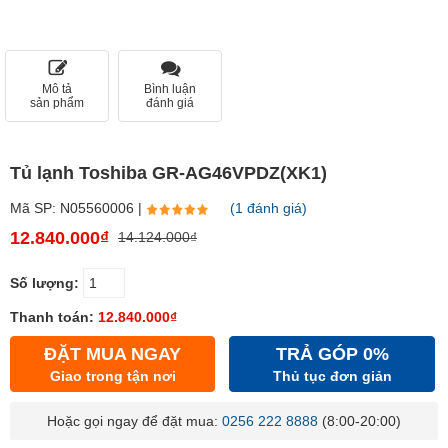
Mô tả
Bình luận
sản phẩm
đánh giá
Tủ lạnh Toshiba GR-AG46VPDZ(XK1)
Mã SP: N05560006 |
(1 đánh giá)
12.840.000₫
14.124.000₫
Số lượng:
Thanh toán:
12.840.000₫
ĐẶT MUA NGAY
TRẢ GÓP 0%
Giao trong tận nơi
Thủ tục đơn giản
Hoặc gọi ngay để đặt mua:
0256 222 8888
(8:00-20:00)