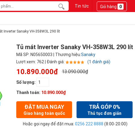
Tin tức
Giỏ hàng
0
t Inverter Sanaky VH-358W3L 290 lít
Tủ mát Inverter Sanaky VH-358W3L 290 lít
Mã SP: N05650003 | Thương hiệu:
Sanaky
Lượt xem: 762 | Đánh giá:
(1 đánh giá)
10.890.000₫
13.090.000₫
Số lượng:
Thanh toán:
10.890.000₫
ĐẶT MUA NGAY
TRẢ GÓP 0%
Giao hàng toàn quốc
Thủ tục đơn giản
Hoặc gọi ngay để đặt mua:
0256 222 8888
(8:00-20:00)