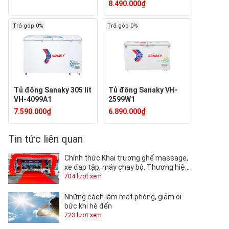
8.490.000₫
Trả góp 0%
Trả góp 0%
Tủ đông Sanaky 305 lít
Tủ đông Sanaky VH-
VH-4099A1
2599W1
7.590.000₫
6.890.000₫
Tin tức liên quan
Chính thức Khai trương ghế massage,
xe đạp tập, máy chạy bộ. Thương hiệu
TOSHIKO tại QUỐC KHÁNH.
704 lượt xem
Những cách làm mát phòng, giảm oi
bức khi hè đến
723 lượt xem