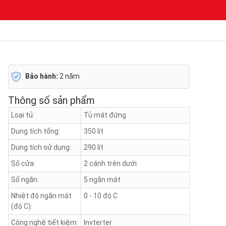
Bảo hành:
2 năm
Thông số sản phẩm
Loại tủ:
Tủ mát đứng
Dung tích tổng:
350 lít
Dung tích sử dụng:
290 lít
Số cửa:
2 cánh trên dưới
Số ngăn:
5 ngăn mát
Nhiệt độ ngăn mát
0 - 10 độ C
(độ C):
Công nghệ tiết kiệm
Invterter