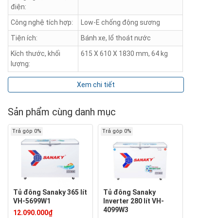
điện:
Công nghệ tích hợp:
Low-E chống động sương
Tiện ích:
Bánh xe, lổ thoát nước
Kích thước, khối
615 X 610 X 1830 mm, 64 kg
lượng:
Xem chi tiết
Sản phẩm cùng danh mục
Trả góp 0%
Trả góp 0%
Tủ đông Sanaky 365 lít
Tủ đông Sanaky
VH-5699W1
Inverter 280 lít VH-
4099W3
12.090.000₫