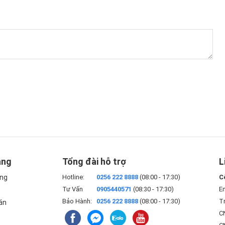
àng
Tổng đài hỗ trợ
L
àng
Hotline:
0256 222 8888
(08:00 - 17:30)
C
Tư Vấn
0905440571
(08:30 - 17:30)
E
Bảo Hành:
0256 222 8888
(08:00 - 17:30)
Tr
án
CN