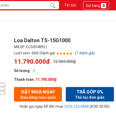
Tin tức
Giỏ hàng
0
Loa Dalton TS-15G1000
Mã SP: ECS004892 |
Lượt xem: 668 | Đánh giá:
(1 đánh giá)
11.790.000₫
12.969.000₫
Số lượng:
Thanh toán:
11.790.000₫
ĐẶT MUA NGAY
TRẢ GÓP 0%
Giao hàng toàn quốc
Thủ tục đơn giản
Hoặc gọi ngay để đặt mua:
0256 222 8888
(8:00-20:00)