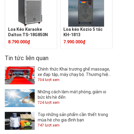
Loa Kéo Karaoke
Loa kéo Kozio 5 tấc
Dalton TS-18G850N
KH-1813
8.790.000₫
7.990.000₫
Tin tức liên quan
Chính thức Khai trương ghế massage,
xe đạp tập, máy chạy bộ. Thương hiệu
TOSHIKO tại QUỐC KHÁNH.
704 lượt xem
Những cách làm mát phòng, giảm oi
bức khi hè đến
724 lượt xem
Top những sản phẩm cần thiết trong
mùa hè cho gia đình bạn
747 lượt xem