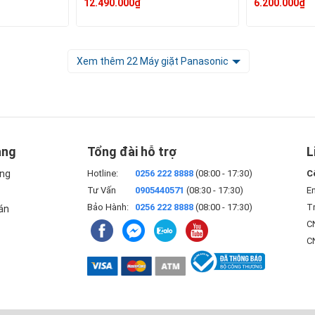
12.490.000₫
6.200.000₫
Xem thêm 22 Máy giặt Panasonic
àng
Tổng đài hỗ trợ
L
àng
Hotline:
0256 222 8888
(08:00 - 17:30)
C
Tư Vấn
0905440571
(08:30 - 17:30)
E
Bảo Hành:
0256 222 8888
(08:00 - 17:30)
Tr
án
CN
C