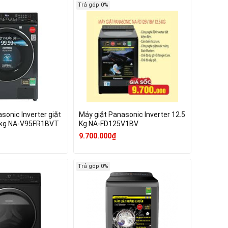
Trả góp 0%
sonic Inverter giặt
Máy giặt Panasonic Inverter 12.5
 kg - sấy 2 kg NA-V95FR1BVT
Kg NA-FD125V1BV
9.700.000₫
Trả góp 0%