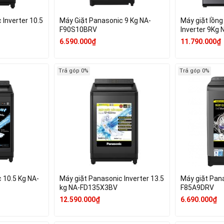
 Inverter 10.5
Máy Giặt Panasonic 9 Kg NA-
Máy giặt lồn
F90S10BRV
Inverter 9Kg
6.590.000₫
11.790.000₫
Trả góp 0%
Trả góp 0%
 10.5 Kg NA-
Máy giặt Panasonic Inverter 13.5
Máy giặt Pana
kg NA-FD135X3BV
F85A9DRV
12.590.000₫
6.690.000₫