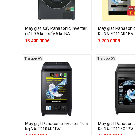
Máy giặt sấy Panasonic Inverter
Máy giặt Panasonic
giặt 9.5 kg - sấy 6 kg NA-
Kg NA-FD11AR1BV
S956FR1BV
15.490.000₫
7.700.000₫
Trả góp 0%
Trả góp 0%
Máy giặt Panasonic Inverter 10.5
Máy giặt Panasonic
Kg NA-FD10AR1BV
Kg NA-FD115X3BV