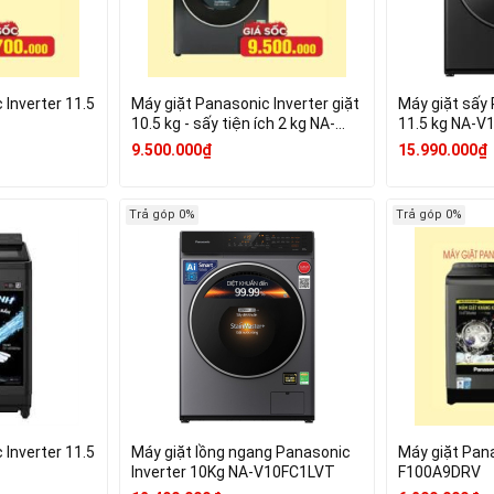
 Inverter 11.5
Máy giặt Panasonic Inverter giặt
Máy giặt sấy 
10.5 kg - sấy tiện ích 2 kg NA-
11.5 kg NA-
V105FR1BV
9.500.000₫
15.990.000₫
Trả góp 0%
Trả góp 0%
 Inverter 11.5
Máy giặt lồng ngang Panasonic
Máy giặt Pan
Inverter 10Kg NA-V10FC1LVT
F100A9DRV