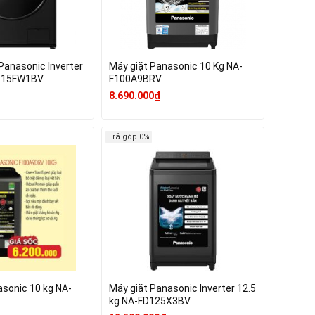
Panasonic Inverter
Máy giặt Panasonic 10 Kg NA-
V115FW1BV
F100A9BRV
8.690.000₫
Trả góp 0%
asonic 10 kg NA-
Máy giặt Panasonic Inverter 12.5
kg NA-FD125X3BV