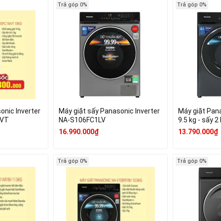
Trả góp 0%
Trả góp 0%
onic Inverter
Máy giặt sấy Panasonic Inverter
Máy giặt Pana
WVT
NA-S106FC1LV
9.5
16.990.000₫
13.790.000₫
Trả góp 0%
Trả góp 0%