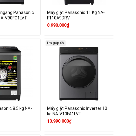
g ngang Panasonic
Máy giặt Panasonic 11 Kg NA-
 NA-V90FC1LVT
F110A9DRV
8.990.000₫
Trả góp 0%
sonic 8.5 kg NA-
Máy giặt Panasonic Inverter 10
kg NA-V10FA1LVT
10.990.000₫