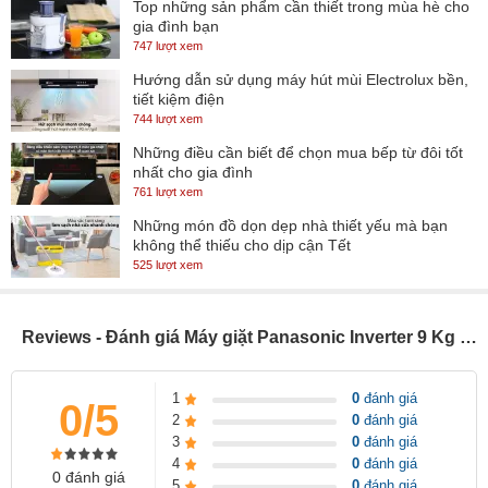
Tính năng tự động vệ sinh lồng giặt ghi nhớ các chế độ giặt được
Top những sản phẩm cần thiết trong mùa hè cho
gia đình bạn
sử dụng gần đây nhất để tự động vệ sinh lồng giặt. Bằng cách rửa
747 lượt xem
trôi cặn bẩn, tính năng này giữ lồng giặt sạch hơn, giảm sự phát
Hướng dẫn sử dụng máy hút mùi Electrolux bền,
triển của nấm mốc*⁴ cũng như mùi khó chịu.
tiết kiệm điện
744 lượt xem
Ngăn ngừa nấm mốc & cặn tích tụ trên gioăng cửa máy giặt
Những điều cần biết để chọn mua bếp từ đôi tốt
nhất cho gia đình
Chức năng tự động vệ sinh gioăng cửa máy giặt sử dụng hai vòi
761 lượt xem
phun để loại bỏ cặn xà phòng, xơ vải nhằm ngăn chặn sự phát
Những món đồ dọn dẹp nhà thiết yếu mà bạn
triển của nấm mốc*³, đảm bảo vòng đệm sạch hơn và bảo trì dễ
không thể thiếu cho dịp cận Tết
hơn.
525 lượt xem
Vệ sinh lồng giặt hằng ngày, ngăn ngừa nấm mốc phát triển
Reviews - Đánh giá Máy giặt Panasonic Inverter 9 Kg NA-V90FA1LVT
Tính năng tự động vệ sinh lồng giặt ghi nhớ các chế độ giặt được
sử dụng gần đây nhất để tự động vệ sinh lồng giặt. Bằng cách rửa
1
0
đánh giá
0/5
trôi cặn bẩn, tính năng này giữ lồng giặt sạch hơn, giảm sự phát
2
0
đánh giá
triển của nấm mốc*⁴ cũng như mùi khó chịu.
3
0
đánh giá
4
0
đánh giá
0 đánh giá
Ngăn ngừa nấm mốc & cặn tích tụ trên gioăng cửa máy giặt
5
0
đánh giá