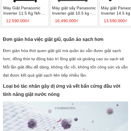
Máy Giặt Panasonic
Máy giặt sấy Panasonic
Máy giặt Panas
Inverter 11.5 Kg NA-
Inverter giặt 10.5 kg -
Inverter 14.5 kg
FD115W3BV
sấy 6 kg NA-
FD290CEBV
12.590.000₫
16.490.000₫
13.590.000₫
S056FR1BV
Đơn giản hóa việc giặt giũ, quần áo sạch hơn
Đơn giản hóa thói quen giặt giũ mà quần áo vẫn được giặt sạch
hơn, đồng thời tự động bảo trì lồng giặt và gioăng cao su sạch sẽ.
Mỗi lần giặt đều dễ dàng, không rắc rối, không tốn công sức và vẫn
đạt được kết quả giặt sạch liên tiếp nhiều lần.
Loại bỏ tác nhân gây dị ứng và vết bẩn cứng đầu với
tính năng giặt nước nóng