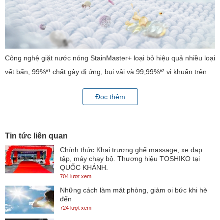
Công nghệ giặt nước nóng StainMaster+ loại bỏ hiệu quả nhiều loại
vết bẩn, 99%*¹ chất gây dị ứng, bụi vải và 99,99%*² vi khuẩn trên
vải nhờ chế độ giặt nóng với mức nhiệt độ nước lý tưởng từ 40°C
Đọc thêm
đến 90°C.
Lớp bọt mịn giúp đánh bay vết bẩn
Tin tức liên quan
Hệ thống ActiveFoam tạo ra lớp bọt mịn và đậm đặc thấm sâu vào
Chính thức Khai trương ghế massage, xe đạp
sợi vải để dễ dàng đánh bay vết bẩn và vết bùn giúp giặt sạch sẽ
tập, máy chạy bộ. Thương hiệu TOSHIKO tại
hơn.
QUỐC KHÁNH.
704 lượt xem
Tự động vệ sinh lồng giặt & vòng đệm mỗi lần giặt
Những cách làm mát phòng, giảm oi bức khi hè
đến
Vệ sinh lồng giặt hằng ngày, ngăn ngừa nấm mốc phát triển
724 lượt xem