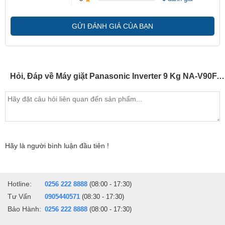
Chức năng tự động vệ sinh gioăng cửa máy giặt sử dụng hai vòi
GỬI ĐÁNH GIÁ CỦA BẠN
phun để loại bỏ cặn xà phòng, xơ vải nhằm ngăn chặn sự phát
triển của nấm mốc*³, đảm bảo vòng đệm sạch hơn và bảo trì dễ
hơn.
Hỏi, Đáp về Máy giặt Panasonic Inverter 9 Kg NA-V90FA1LVT
Vệ sinh lồng giặt hằng ngày, ngăn ngừa nấm mốc phát triển
Tính năng tự động vệ sinh lồng giặt ghi nhớ các chế độ giặt được
sử dụng gần đây nhất để tự động vệ sinh lồng giặt. Bằng cách rửa
trôi cặn bẩn, tính năng này giữ lồng giặt sạch hơn, giảm sự phát
triển của nấm mốc*⁴ cũng như mùi khó chịu.
Hãy là người bình luận đầu tiên !
Tối ưu hóa kết quả giặt bằng máy giặt AI
Hotline:
0256 222 8888
(08:00 - 17:30)
Tư Vấn
0905440571
(08:30 - 17:30)
Bảo Hành:
0256 222 8888
(08:00 - 17:30)