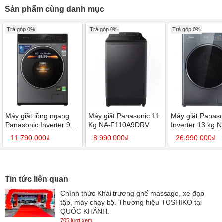
Sản phẩm cùng danh mục
Trả góp 0%
Trả góp 0%
Trả góp 0%
Máy giặt lồng ngang
Máy giặt Panasonic 11
Máy giặt Panas
Panasonic Inverter 9Kg
Kg NA-F110A9DRV
Inverter 13 kg 
NA-V90FC1LVT
26CVX1AVT
11.790.000₫
8.990.000₫
26.990.000₫
Tin tức liên quan
Chính thức Khai trương ghế massage, xe đạp
tập, máy chạy bộ. Thương hiệu TOSHIKO tại
QUỐC KHÁNH.
705 lượt xem