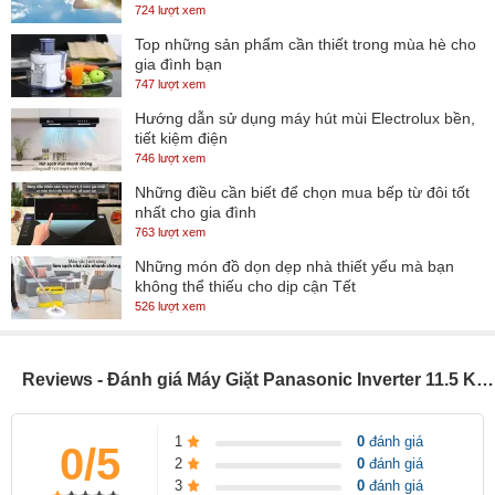
724 lượt xem
chọn lý tưởng cho những hộ gia đình có trên 7 thành viên hoặc có
Top những sản phẩm cần thiết trong mùa hè cho
nhu cầu làm sạch nhiều quần áo trong một mẻ giặt.
gia đình bạn
747 lượt xem
- Bảng điều khiển song ngữ Anh - Việt có màn hình hiển thị giúp
Hướng dẫn sử dụng máy hút mùi Electrolux bền,
quan sát và tùy chọn chế độ giặt chính xác, tiện lợi. Lồng giặt được
tiết kiệm điện
làm từ vật liệu thép không gỉ bóng sáng, chống ăn mòn, hạn chế vi
746 lượt xem
khuẩn, cặn bẩn tích tụ trong máy.
Những điều cần biết để chọn mua bếp từ đôi tốt
nhất cho gia đình
763 lượt xem
Những món đồ dọn dẹp nhà thiết yếu mà bạn
không thể thiếu cho dịp cận Tết
526 lượt xem
Reviews - Đánh giá Máy Giặt Panasonic Inverter 11.5 Kg NA-FD115W3BV
1
0
đánh giá
0/5
Thiết kế đẹp và bảng điều khiển dễ dàng sử dụng
2
0
đánh giá
3
0
đánh giá