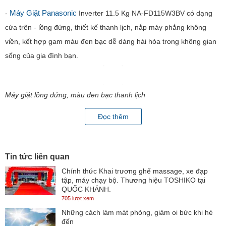
Máy Giặt Panasonic
-
Inverter 11.5 Kg NA-FD115W3BV có dạng
cửa trên - lồng đứng, thiết kế thanh lịch, nắp máy phẳng không
viền, kết hợp gam màu đen bạc dễ dàng hài hòa trong không gian
sống của gia đình bạn.
Đọc thêm
Tin tức liên quan
Chính thức Khai trương ghế massage, xe đạp
Máy giặt lồng đứng, màu đen bạc thanh lịch
tập, máy chạy bộ. Thương hiệu TOSHIKO tại
QUỐC KHÁNH.
- Kính cường lực chống sập vừa cho độ bền cao vừa giúp thao tác
705 lượt xem
đóng mở êm ái, tránh tình trạng bị kẹt tay.
Những cách làm mát phòng, giảm oi bức khi hè
đến
- Đáp ứng khối lượng quần áo đến 11.5 kg, máy giặt là một sự lựa