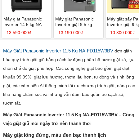
Máy giặt Panasonic
Máy giặt Panasonic
Máy giặt sấy Pa
Inverter 14.5 kg NA-
Inverter giặt 9.5 kg -
Inverter giặt 9 k
FD290CEBV
sấy 2 kg NA-
6 kg NA-S96FC
13.590.000₫
13.190.000₫
10.300.000₫
V95FC1LVT
Máy Giặt Panasonic Inverter 11.5 Kg NA-FD115W3BV
đơn giản
hóa quy trình giặt giũ bằng cách tự động phân bổ nước giặt xả, lựa
chọn chế độ giặt phù hợp. Các công nghệ giặt bao gồm giặt diệt
khuẩn 99,99%, giặt lưu hương, thơm lâu hơn, tự động vệ sinh lồng
giặt, các cảm biến AI thông minh tối ưu chương trình giặt, nâng cao
khả năng chăm sóc vải nhưng vẫn đảm bảo quần áo sạch sẽ,
tươm tất.
Máy Giặt Panasonic Inverter 11.5 Kg NA-FD115W3BV – Công
việc giặt giũ mỗi ngày trở nên thảnh thơi
Máy giặt lồng đứng, màu đen bạc thanh lịch