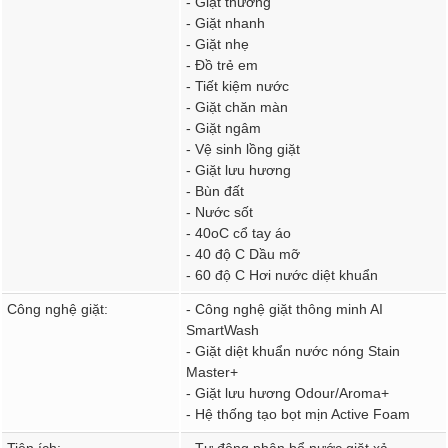
- Giặt thường
- Giặt nhanh
- Giặt nhẹ
- Đồ trẻ em
- Tiết kiệm nước
- Giặt chăn màn
- Giặt ngâm
- Vệ sinh lồng giặt
- Giặt lưu hương
- Bùn đất
- Nước sốt
- 40oC cổ tay áo
- 40 độ C Dầu mỡ
- 60 độ C Hơi nước diệt khuẩn
Công nghệ giặt:
- Công nghệ giặt thông minh AI
SmartWash
- Giặt diệt khuẩn nước nóng Stain
Master+
- Giặt lưu hương Odour/Aroma+
- Hệ thống tạo bọt mịn Active Foam
Tiện ích:
- Tự động phân bổ nước giặt xả