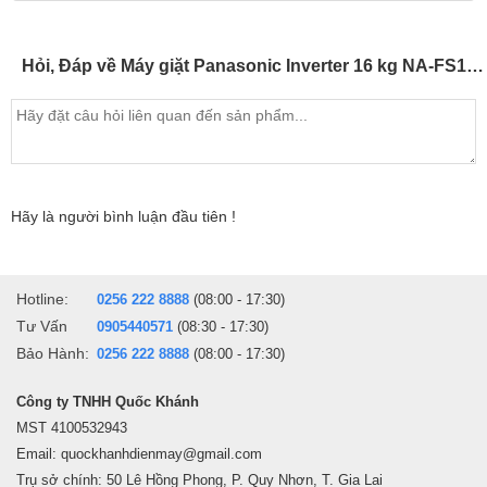
Mâm giặt 8 cánh Active Wave tăng cường hiệu quả giặt
Mâm giặt 8 cánh Active Wave tạo luồng nước mạnh mẽ theo chiều
Hỏi, Đáp về Máy giặt Panasonic Inverter 16 kg NA-FS16V5SRV
dọc trong lồng giặt để di chuyển quần áo lên xuống nhiều lần cho
hiệu ứng giặt kiểu chà giúp loại bỏ những vết bẩn cứng đầu, giúp
hiệu quả giặt sạch tối đa.
Hãy là người bình luận đầu tiên !
Hotline:
0256 222 8888
(08:00 - 17:30)
Tư Vấn
0905440571
(08:30 - 17:30)
Bảo Hành:
0256 222 8888
(08:00 - 17:30)
Công ty TNHH Quốc Khánh
MST 4100532943
Email: quockhanhdienmay@gmail.com
Trụ sở chính: 50 Lê Hồng Phong, P. Quy Nhơn, T. Gia Lai