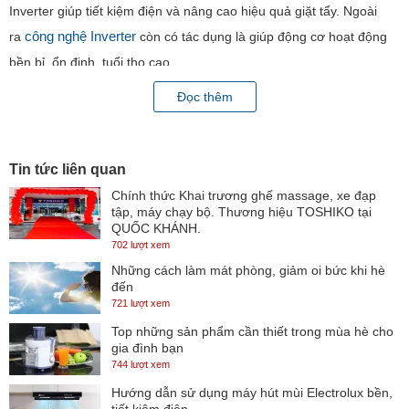
Inverter giúp tiết kiệm điện và nâng cao hiệu quả giặt tẩy. Ngoài
công nghệ Inverter
ra
còn có tác dụng là giúp động cơ hoạt động
bền bỉ, ổn định, tuổi thọ cao.
Đọc thêm
Cảm biến Econavi thông minh tiết kiệm thời gian, tiết
kiệm chi phí
Tin tức liên quan
Chính thức Khai trương ghế massage, xe đạp
Cảm biến Econavi trang bị trên máy giặt Panasonic NA-
tập, máy chạy bộ. Thương hiệu TOSHIKO tại
FS16V5SRV sẽ giúp xác định lượng quần áo, nhiệt độ nước để từ
QUỐC KHÁNH.
702 lượt xem
đó đưa ra mực nước và chế độ giặt thích hợp. Tiết kiệm điện nước
Những cách làm mát phòng, giảm oi bức khi hè
và thời gian cho gia đình.
đến
721 lượt xem
Top những sản phẩm cần thiết trong mùa hè cho
gia đình bạn
Công nghệ giặt nước nóng StainMaster+ loại bỏ 99,99%
744 lượt xem
vi khuẩn
Hướng dẫn sử dụng máy hút mùi Electrolux bền,