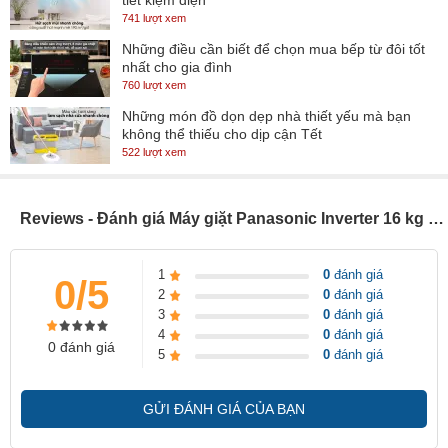
tiết kiệm điện
Đây là công nghệ giặt nước nóng tiên tiến vừa được Panasonic ra
741 lượt xem
mắt, giúp dễ dàng loại bỏ vết bẩn cứng đầu trên quần áo mà không
Những điều cần biết để chọn mua bếp từ đôi tốt
cần phải vò trước bằng tay nhờ sự kết hợp giữa hiệu ứng giặt kiểu
nhất cho gia đình
chà xát và nhiệt độ nước lý tưởng.
760 lượt xem
Những món đồ dọn dẹp nhà thiết yếu mà bạn
Ngoài ra, chế độ này còn giúp loại bỏ vi khuẩn, các tác nhân gây dị
không thể thiếu cho dịp cận Tết
ứng trên da, đặc biệt hữu dụng với những người có làn da nhạy
522 lượt xem
cảm như em bé.
Reviews - Đánh giá Máy giặt Panasonic Inverter 16 kg NA-FS16V5SRV
Hệ thống giặt Active Foam tạo bọt siêu mịn, đánh bay
1
0
đánh giá
0/5
vết bẩn dễ dàng
2
0
đánh giá
3
0
đánh giá
Hệ thống giặt Active Foam giúp máy đánh tan bọt xà phòng thành
4
0
đánh giá
0 đánh giá
các hạt bọt mịn, phủ đều lên quần áo, và bám vào những bụi bẩn
5
0
đánh giá
sâu từ bên trong để làm áo quần sạch hơn.
GỬI ĐÁNH GIÁ CỦA BẠN