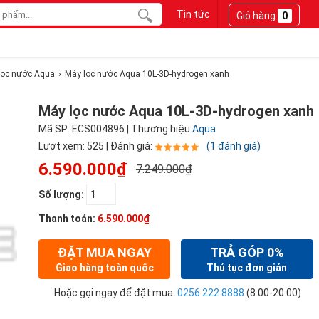
Tin tức
Giỏ hàng
0
lọc nước Aqua
Máy lọc nước Aqua 10L-3D-hydrogen xanh
Máy lọc nước Aqua 10L-3D-hydrogen xanh
Mã SP: ECS004896 | Thương hiệu:
Aqua
Lượt xem: 525 | Đánh giá:
(1 đánh giá)
6.590.000₫
7.249.000₫
Số lượng:
Thanh toán:
6.590.000₫
ĐẶT MUA NGAY
TRẢ GÓP 0%
Giao hàng toàn quốc
Thủ tục đơn giản
Hoặc gọi ngay để đặt mua:
0256 222 8888
(8:00-20:00)