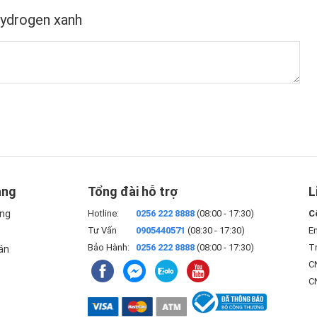
hydrogen xanh
àng
Tổng đài hỗ trợ
L
àng
Hotline:
0256 222 8888
(08:00 - 17:30)
C
Tư Vấn
0905440571
(08:30 - 17:30)
E
Bảo Hành:
0256 222 8888
(08:00 - 17:30)
Tr
án
CN
C