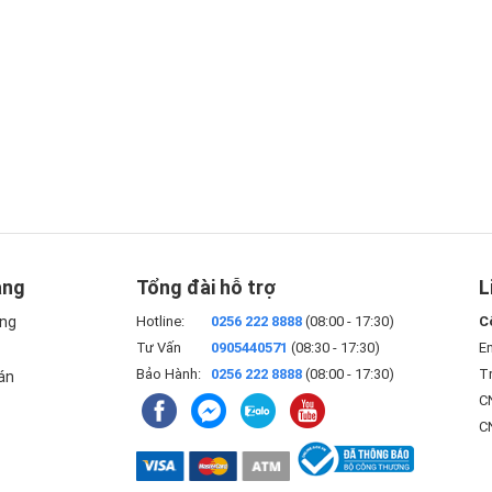
àng
Tổng đài hỗ trợ
L
àng
Hotline:
0256 222 8888
(08:00 - 17:30)
C
Tư Vấn
0905440571
(08:30 - 17:30)
E
Bảo Hành:
0256 222 8888
(08:00 - 17:30)
Tr
án
CN
C