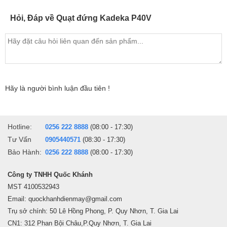
cầu làm mát khác nhau của mỗi người.
Hỏi, Đáp về Quạt đứng Kadeka P40V
Lưu lượng gió
Lưu lượng gió 81m3/phút giúp luồn gió phân bổ đều khắp căn
phòng, dù ngồi ở đâu, cũng mang gió mát tới cho các thành viên
trong gia đình.
Hãy là người bình luận đầu tiên !
Hotline:
0256 222 8888
(08:00 - 17:30)
Tư Vấn
0905440571
(08:30 - 17:30)
Bảo Hành:
0256 222 8888
(08:00 - 17:30)
Công ty TNHH Quốc Khánh
MST 4100532943
Email: quockhanhdienmay@gmail.com
Trụ sở chính: 50 Lê Hồng Phong, P. Quy Nhơn, T. Gia Lai
CN1: 312 Phan Bội Châu,P.Quy Nhơn, T. Gia Lai