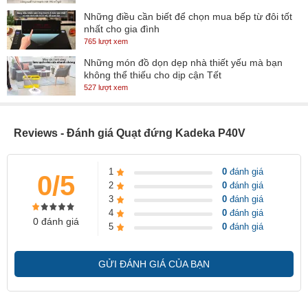
Những điều cần biết để chọn mua bếp từ đôi tốt
nhất cho gia đình
765 lượt xem
Những món đồ dọn dẹp nhà thiết yếu mà bạn
không thể thiếu cho dịp cận Tết
527 lượt xem
Reviews - Đánh giá Quạt đứng Kadeka P40V
Cánh quạt KDK P40V(GD) bằng kim loại
1
0
đánh giá
0/5
2
0
đánh giá
Công suất
3
0
đánh giá
4
0
đánh giá
0 đánh giá
Công suất thấp 36-44W, cao từ 47.5 - 54.5cm, tạo ra lực quay
5
0
đánh giá
mạnh mẽ, mang lại gió mát xua tan nóng nực cho cả gia đình.
GỬI ĐÁNH GIÁ CỦA BẠN
Chế độ gió
Chế độ gió thường kết hợp với 3 tốc độ gió cơ bản đáp ứng nhu