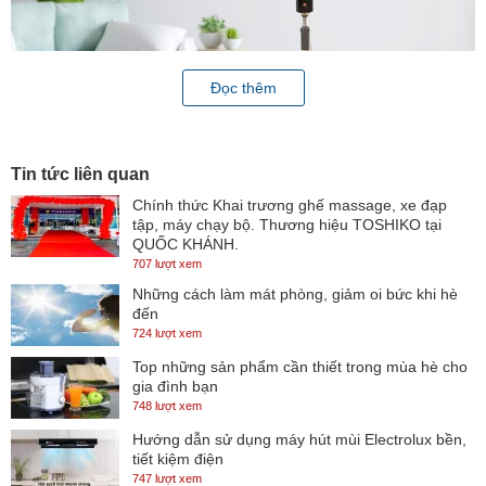
Đọc thêm
Tin tức liên quan
Quạt đứng KDK P40V(GD)
Chính thức Khai trương ghế massage, xe đạp
Chất liệu
tập, máy chạy bộ. Thương hiệu TOSHIKO tại
QUỐC KHÁNH.
Thân quạt được làm từ chất liệu nhựa, không gây hại đến sức
707 lượt xem
khỏe, dễ dàng vệ sinh.
Những cách làm mát phòng, giảm oi bức khi hè
đến
Cánh quạt bằng kim loại khó bị gãy, có độ bền cao hơn so với các
724 lượt xem
loại quạt dùng cánh nhựa trên thị trường.
Top những sản phẩm cần thiết trong mùa hè cho
gia đình bạn
748 lượt xem
Hướng dẫn sử dụng máy hút mùi Electrolux bền,
tiết kiệm điện
747 lượt xem