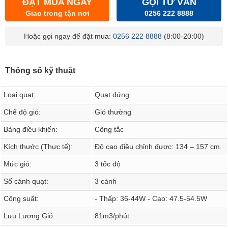
ĐẶT MUA NGAY
GỌI TƯ VẤN
Giao trong tận nơi
0256 222 8888
Hoặc gọi ngay để đặt mua:
0256 222 8888
(8:00-20:00)
Thông số kỹ thuật
Loại quạt:
Quạt đứng
Chế độ gió:
Gió thường
Bảng điều khiển:
Công tắc
Kích thước (Thực tế):
Độ cao điều chỉnh được: 134 – 157 cm
Mức gió:
3 tốc độ
Số cánh quạt:
3 cánh
Công suất:
- Thấp: 36-44W - Cao: 47.5-54.5W
Lưu Lượng Gió:
81m3/phút