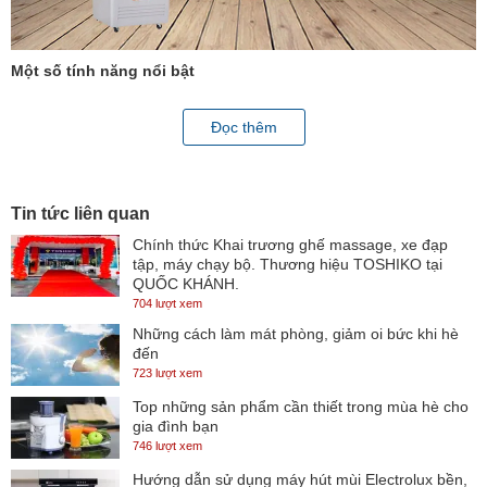
Một số tính năng nổi bật
VH-258K3L tích hợp công nghệ inverter, giúp tiết kiệm điện năng
Đọc thêm
tiêu thụ lên tới 50% so với những dòng tủ thông thường.
Cánh cửa kính chịu lực 2 lớp với công nghệ LOW-E phản xạ nhiệt,
chống tia cực tím: Làm giảm sự phát tán, hấp thụ nhiệt và ngăn
Tin tức liên quan
chặn tia cực tím làm ảnh hưởng đến thực phẩm bảo quản trong tủ.
Chính thức Khai trương ghế massage, xe đạp
tập, máy chạy bộ. Thương hiệu TOSHIKO tại
Cùng với đó nó cũng giúp tăng khả ăng giữ nhiệt, ngăn chặn và
QUỐC KHÁNH.
làm giảm sự truyền nhiệt từ ngoài vào trong tủ hay từ trong tủ ra
704 lượt xem
môi trường bên ngoài, giúp giảm điện năng tiêu thụ. Kết hợp với hệ
Những cách làm mát phòng, giảm oi bức khi hè
đến
thống sưởi kính từ lốc nén giúp hạn chế tối đa tình trạng đọng
723 lượt xem
sương trên cánh kính.
Top những sản phẩm cần thiết trong mùa hè cho
Hệ thống đèn LED chiếu sáng dọc bên hông tủ siêu tiết kiệm điện.
gia đình bạn
746 lượt xem
Lớp thành tủ dày giữ nhiệt tốt, lòng tủ mát bảo quản mát Sanaky
Hướng dẫn sử dụng máy hút mùi Electrolux bền,