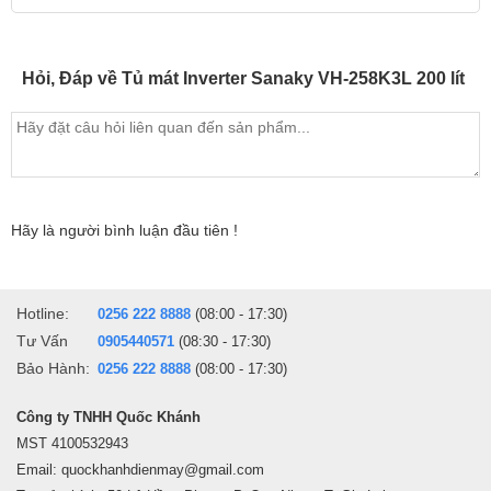
kết hợp quạt đảo nhiệt hơi lạnh sâu và lưu thông đều khắp bên
trong tủ đảm bảo thực phẩm đều được tươi ngon. Nhiệt độ làm
Hỏi, Đáp về Tủ mát Inverter Sanaky VH-258K3L 200 lít
lạnh của tủ là 0-10 độ C.
Sanaky VH-258K3L sử dụng lốc máy nén khí do Panasonic sản
xuất hoạt động rất êm ái và bền bỉ, tuổi thọ cao.
Chân tủ được lắp đặt 4 bánh xe chịu lực giúp việc di chuyển dễ
dàng hơn mà không tốn nhiều sức.
Hãy là người bình luận đầu tiên !
Hotline:
0256 222 8888
(08:00 - 17:30)
Tư Vấn
0905440571
(08:30 - 17:30)
Bảo Hành:
0256 222 8888
(08:00 - 17:30)
Công ty TNHH Quốc Khánh
MST 4100532943
Email: quockhanhdienmay@gmail.com