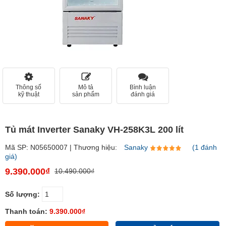
Thông số
Mô tả
Bình luận
kỹ thuật
sản phẩm
đánh giá
Tủ mát Inverter Sanaky VH-258K3L 200 lít
Mã SP: N05650007 | Thương hiệu:
Sanaky
(1 đánh
giá)
9.390.000₫
10.490.000₫
Số lượng:
Thanh toán:
9.390.000₫