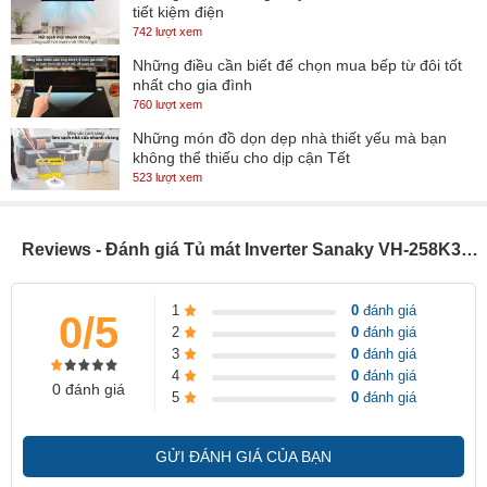
được làm bằng chất liệu nhựa ABS có tính dẻo dai và độ bền cao.
tiết kiệm điện
Ngoài ra đáy tủ có lỗ thoát nước giúp việc lau chùi vệ sinh tủ dễ
742 lượt xem
dàng hơn.
Những điều cần biết để chọn mua bếp từ đôi tốt
nhất cho gia đình
760 lượt xem
Những món đồ dọn dẹp nhà thiết yếu mà bạn
không thể thiếu cho dịp cận Tết
523 lượt xem
Reviews - Đánh giá Tủ mát Inverter Sanaky VH-258K3L 200 lít
1
0
đánh giá
0/5
2
0
đánh giá
3
0
đánh giá
4
0
đánh giá
0 đánh giá
5
0
đánh giá
Ngăn tủ cũng có 3 kệ để đồ có thể tháo dỡ và di chuyển, bạn có
thể dễ dàng phân loại thực phẩm bảo quản và trưng bày hơn.
GỬI ĐÁNH GIÁ CỦA BẠN
Tủ sử dụng dàn lạnh bằng nhôm cho khả năng làm lạnh ổn định,